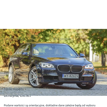
Lata produkcji
Kraj produkcji
2008-2015
Niemcy
Segment
Grupa Podstawowa, Klasa Luksusowe
Wersje nadwoziowe
Sedan
Silniki napędu
Benzyna, Diesel
Podane wartości są orientacyjne, dokładne dane zależne będą od wyboru