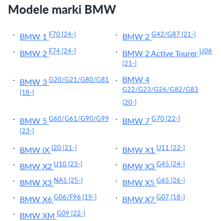
Modele marki BMW
F70
[24-]
G42/G87
[21-]
BMW 1
BMW 2
F74
[24-]
U06
BMW 2
BMW 2 Active Tourer
[21-]
BMW 4
G20/G21/G80/G81
BMW 3
G22/G23/G26/G82/G83
[18-]
[20-]
G60/G61/G90/G99
G70
[22-]
BMW 5
BMW 7
[23-]
I20
[21-]
U11
[22-]
BMW iX
BMW X1
U10
[23-]
G45
[24-]
BMW X2
BMW X3
NA5
[25-]
G65
[26-]
BMW X3
BMW X5
G06/F96
[19-]
G07
[18-]
BMW X6
BMW X7
G09
[22-]
BMW XM