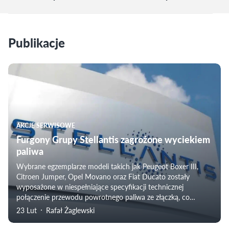
Publikacje
AKCJE SERWISOWE
Furgony Grupy Stellantis zagrożone wyciekiem
paliwa
Wybrane egzemplarze modeli takich jak Peugeot Boxer III,
Citroen Jumper, Opel Movano oraz Fiat Ducato zostały
wyposażone w niespełniające specyfikacji technicznej
połączenie przewodu powrotnego paliwa ze złączką, co
zwiększa ryzyko groźnego w skutkach wycieku.
23 Lut
Rafał Żaglewski