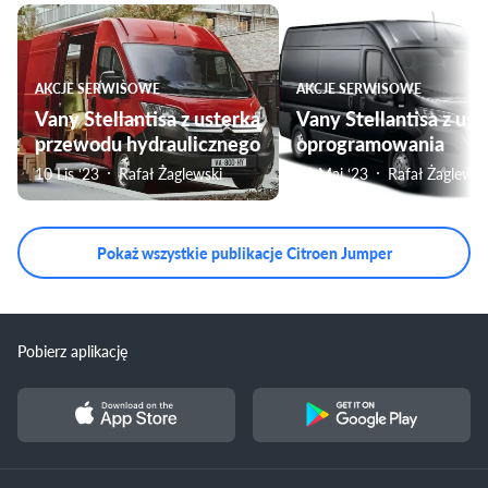
AKCJE SERWISOWE
AKCJE SERWISOWE
Vany Stellantisa z usterką
Vany Stellantisa z ust
przewodu hydraulicznego
oprogramowania
10 Lis ‘23
Rafał Żaglewski
26 Maj ‘23
Rafał Żaglewsk
Pokaż wszystkie publikacje Citroen Jumper
Pobierz aplikację