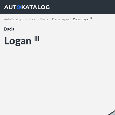
III
AutoKatalog.pl
Marki
Dacia
Dacia Logan
Dacia Logan
Dacia
Logan
III