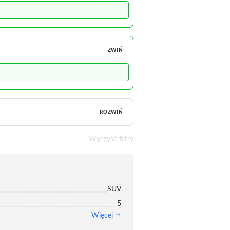
ZWIŃ
ROZWIŃ
Wyczyść filtry
SUV
5
Więcej