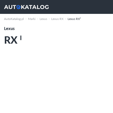
I
AutoKatalog.pl
Marki
Lexus
Lexus RX
Lexus RX
Lexus
RX
I