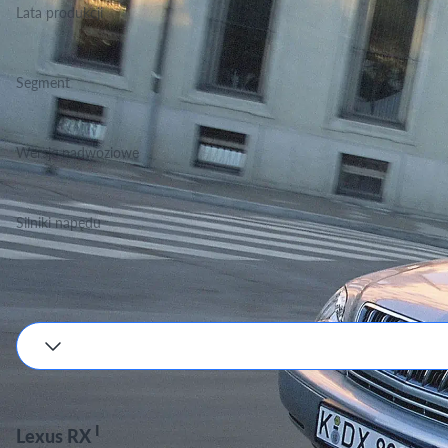
Lata produkcji
2000-2003
Segment
Grupa Terenowo Rekreacyjne, Klasa Wyższa
Wersje nadwoziowe
SUV
Silniki napędu
Benzyna
Podane wartości są orientacyjne, dokładne dane zależne będą od wyboru silnika i w
I
Lexus RX