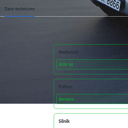
Dane techniczne
Dane techniczne
Nadwozie
SUV-5d
Paliwo
Benzyna
Silnik