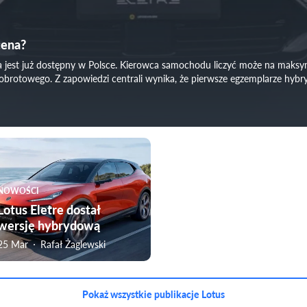
cena?
sa jest już dostępny w Polsce. Kierowca samochodu liczyć może na mak
otowego. Z zapowiedzi centrali wynika, że pierwsze egzemplarze hybry
NOWOŚCI
Lotus Eletre dostał
wersję hybrydową
25 Mar
Rafał Żaglewski
Pokaż wszystkie publikacje Lotus