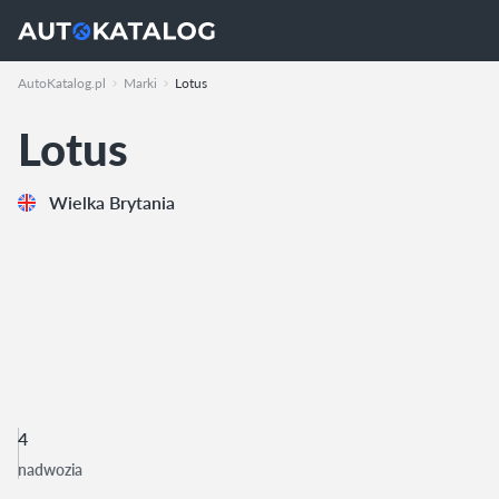
AutoKatalog.pl
Marki
Lotus
Lotus
Wielka Brytania
4
nadwozia