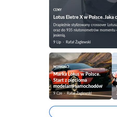
CENY
Lotus Eletre X w Polsce. Jaka 
Drapieżnie stylizowany crossover Lotu
oraz do 935 niutonometrów momentu obr
jesienią.
9 Lip
Rafał Żaglewski
NOWOŚCI
Marka Lotus w Polsce.
Start z pięcioma
modelami samochodów
9 Cze
Rafał Żaglewski