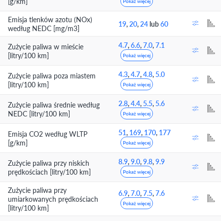
[g/km]
Pokaż więcej
Emisja tlenków azotu (NOx)
19
,
20
,
24
lub
60
według NEDC [mg/m3]
4.7
,
6.6
,
7.0
,
7.1
Zużycie paliwa w mieście
[litry/100 km]
Pokaż więcej
4.3
,
4.7
,
4.8
,
5.0
Zużycie paliwa poza miastem
[litry/100 km]
Pokaż więcej
2.8
,
4.4
,
5.5
,
5.6
Zużycie paliwa średnie według
NEDC [litry/100 km]
Pokaż więcej
51
,
169
,
170
,
177
Emisja CO2 według WLTP
[g/km]
Pokaż więcej
8.9
,
9.0
,
9.8
,
9.9
Zużycie paliwa przy niskich
prędkościach [litry/100 km]
Pokaż więcej
Zużycie paliwa przy
6.9
,
7.0
,
7.5
,
7.6
umiarkowanych prędkościach
Pokaż więcej
[litry/100 km]