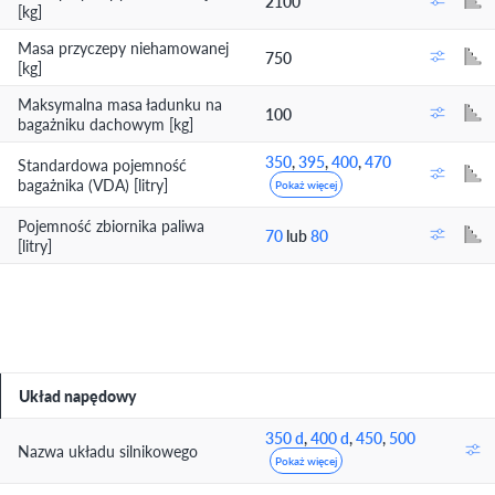
2100
[kg]
Masa przyczepy niehamowanej
750
[kg]
Maksymalna masa ładunku na
100
bagażniku dachowym [kg]
350
,
395
,
400
,
470
Standardowa pojemność
bagażnika (VDA) [litry]
Pokaż więcej
Pojemność zbiornika paliwa
70
lub
80
[litry]
Układ napędowy
350 d
,
400 d
,
450
,
500
Nazwa układu silnikowego
Pokaż więcej