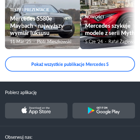
TESTY I PREZENTACJE
Mercedes S580e
NOWOŚCI
Maybach - najwyższy
Mercedes szykuje
wymiar luksusu
modele z serii Mytho
11 Mar ‘25
Piotr Mieszkowski
5 Cze ‘24
Rafał Żaglewski
Pokaż wszystkie publikacje Mercedes S
Pobierz aplikację
Obserwuj nas: