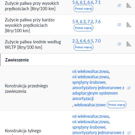
5.6
,
6.1
,
6.6
,
7.1
Zużycie paliwa przy wysokich
prędkościach [litry/100 km]
Pokaż więcej
Zużycie paliwa przy bardzo
5.9
,
6.3
,
7.2
,
7.6
wysokich prędkościach
Pokaż więcej
[litry/100 km]
2.3
,
6.4
,
6.5
,
7.0
Zużycie paliwa średnie według
WLTP [litry/100 km]
Pokaż więcej
Zawieszenie
oś wielowahaczowa
,
oś wielowahaczowa
,
sprężyny śrubowe,
Konstrukcja przedniego
amortyzatory jednorurowe z
zawieszenia
adaptacyjnym systemem
amortyzacji
,
wielowahaczowe
Pokaż więcej
oś wielowahaczowa
,
oś wielowahaczowa
,
sprężyny śrubowe,
Konstrukcja tylnego
amortyzatory jednorurowe z