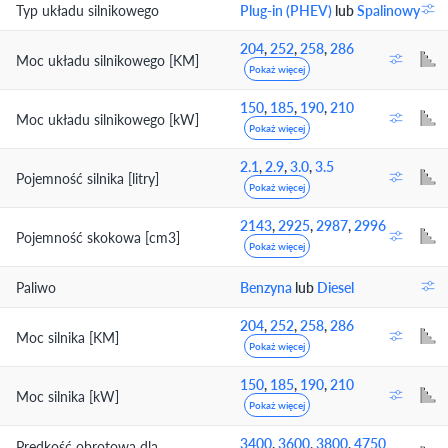
Typ układu silnikowego
Plug-in (PHEV)
lub
Spalinowy
204
,
252
,
258
,
286
Moc układu silnikowego [KM]
Pokaż więcej
150
,
185
,
190
,
210
Moc układu silnikowego [kW]
Pokaż więcej
2.1
,
2.9
,
3.0
,
3.5
Pojemność silnika [litry]
Pokaż więcej
2143
,
2925
,
2987
,
2996
Pojemność skokowa [cm3]
Pokaż więcej
Paliwo
Benzyna
lub
Diesel
204
,
252
,
258
,
286
Moc silnika [KM]
Pokaż więcej
150
,
185
,
190
,
210
Moc silnika [kW]
Pokaż więcej
3400
,
3600
,
3800
,
4750
Prędkość obrotowa dla