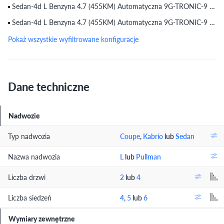
Sedan-4d L Benzyna 4.7 (455KM) Automatyczna 9G-TRONIC-9 Maybach 500 4MATIC (do 15.07.2017)
Sedan-4d L Benzyna 4.7 (455KM) Automatyczna 9G-TRONIC-9 Maybach 500 4MATIC (do 17.07.2017)
Pokaż wszystkie wyfiltrowane konfiguracje
Dane techniczne
Nadwozie
Typ nadwozia
Coupe
,
Kabrio
lub
Sedan
Nazwa nadwozia
L
lub
Pullman
Liczba drzwi
2
lub
4
Liczba siedzeń
4
,
5
lub
6
Wymiary zewnętrzne