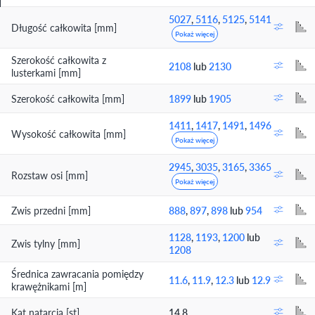
5027
,
5116
,
5125
,
5141
Długość całkowita [mm]
Pokaż więcej
Szerokość całkowita z
2108
lub
2130
lusterkami [mm]
Szerokość całkowita [mm]
1899
lub
1905
1411
,
1417
,
1491
,
1496
Wysokość całkowita [mm]
Pokaż więcej
2945
,
3035
,
3165
,
3365
Rozstaw osi [mm]
Pokaż więcej
Zwis przedni [mm]
888
,
897
,
898
lub
954
1128
,
1193
,
1200
lub
Zwis tylny [mm]
1208
Średnica zawracania pomiędzy
11.6
,
11.9
,
12.3
lub
12.9
krawężnikami [m]
Kąt natarcia [st]
14.8