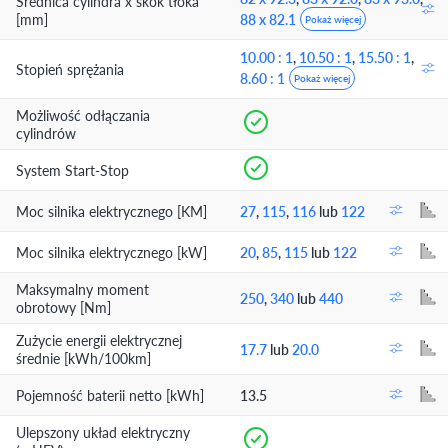
Średnica cylindra x skok tłoka
[mm]
88 x 82.1
Pokaż więcej
10.00 : 1
,
10.50 : 1
,
15.50 : 1
,
Stopień sprężania
8.60 : 1
Pokaż więcej
Możliwość odłączania
cylindrów
System Start-Stop
Moc silnika elektrycznego [KM]
27
,
115
,
116
lub
122
Moc silnika elektrycznego [kW]
20
,
85
,
115
lub
122
Maksymalny moment
250
,
340
lub
440
obrotowy [Nm]
Zużycie energii elektrycznej
17.7
lub
20.0
średnie [kWh/100km]
Pojemność baterii netto [kWh]
13.5
Ulepszony układ elektryczny