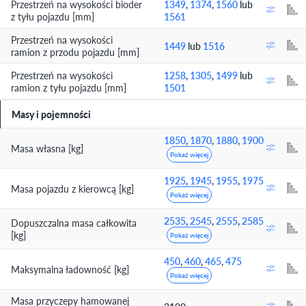
Przestrzeń na wysokości bioder
1349
,
1374
,
1560
lub
z tyłu pojazdu [mm]
1561
Przestrzeń na wysokości
1449
lub
1516
ramion z przodu pojazdu [mm]
Przestrzeń na wysokości
1258
,
1305
,
1499
lub
ramion z tyłu pojazdu [mm]
1501
Masy i pojemności
1850
,
1870
,
1880
,
1900
Masa własna [kg]
Pokaż więcej
1925
,
1945
,
1955
,
1975
Masa pojazdu z kierowcą [kg]
Pokaż więcej
2535
,
2545
,
2555
,
2585
Dopuszczalna masa całkowita
[kg]
Pokaż więcej
450
,
460
,
465
,
475
Maksymalna ładowność [kg]
Pokaż więcej
Masa przyczepy hamowanej