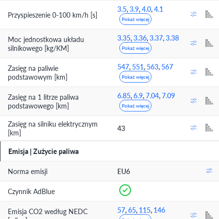
3.5
,
3.9
,
4.0
,
4.1
Przyspieszenie 0-100 km/h [s]
Pokaż więcej
3.35
,
3.36
,
3.37
,
3.38
Moc jednostkowa układu
silnikowego [kg/KM]
Pokaż więcej
547
,
551
,
563
,
567
Zasięg na paliwie
podstawowym [km]
Pokaż więcej
6.85
,
6.9
,
7.04
,
7.09
Zasięg na 1 litrze paliwa
podstawowego [km]
Pokaż więcej
Zasięg na silniku elektrycznym
43
[km]
Emisja | Zużycie paliwa
Norma emisji
EU6
Czynnik AdBlue
57
,
65
,
115
,
146
Emisja CO2 według NEDC