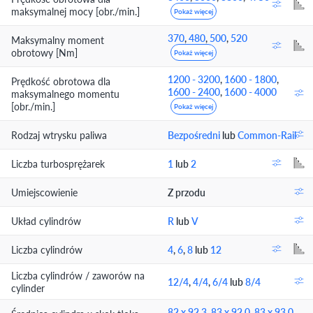
maksymalnej mocy [obr./min.]
Pokaż więcej
370
,
480
,
500
,
520
Maksymalny moment
obrotowy [Nm]
Pokaż więcej
1200 - 3200
,
1600 - 1800
,
Prędkość obrotowa dla
1600 - 2400
,
1600 - 4000
maksymalnego momentu
[obr./min.]
Pokaż więcej
Rodzaj wtrysku paliwa
Bezpośredni
lub
Common-Rail
Liczba turbosprężarek
1
lub
2
Umiejscowienie
Z przodu
Układ cylindrów
R
lub
V
Liczba cylindrów
4
,
6
,
8
lub
12
Liczba cylindrów / zaworów na
12/4
,
4/4
,
6/4
lub
8/4
cylinder
82 x 92.3
,
83 x 92.0
,
83 x 93.0
,