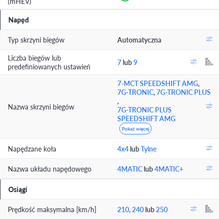
(mHEV)
Napęd
Typ skrzyni biegów
Automatyczna
Liczba biegów lub
7
lub
9
predefiniowanych ustawień
7-MCT SPEEDSHIFT AMG
,
7G-TRONIC
,
7G-TRONIC PLUS
,
Nazwa skrzyni biegów
7G-TRONIC PLUS
SPEEDSHIFT AMG
Pokaż więcej
Napędzane koła
4x4
lub
Tylne
Nazwa układu napędowego
4MATIC
lub
4MATIC+
Osiągi
Prędkość maksymalna [km/h]
210
,
240
lub
250