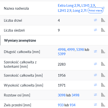
Extra Long 2,9t
,
L1H1 2,9
,
Nazwa nadwozia
L2H1 2,9
,
Long 2,7t
Pokaż więcej
Liczba drzwi
4
Liczba siedzeń
9
Wymiary zewnętrzne
4998
,
4999
,
5398
lub
Długość całkowita [mm]
5399
Szerokość całkowita z
2283
lusterkami [mm]
Szerokość całkowita [mm]
1956
Wysokość całkowita [mm]
1971
Rozstaw osi [mm]
3098
lub
3498
Zwis przedni [mm]
933
lub
934