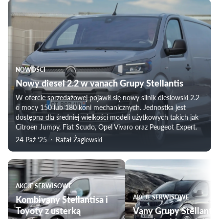
NOWOŚCI
Nowy diesel 2.2 w vanach Grupy Stellantis
W ofercie sprzedażowej pojawił się nowy silnik dieslowski 2.2
o mocy 150 lub 180 koni mechanicznych. Jednostka jest
dostępna dla średniej wielkości modeli użytkowych takich jak
Citroen Jumpy, Fiat Scudo, Opel Vivaro oraz Peugeot Expert.
24 Paź ‘25
Rafał Żaglewski
AKCJE SERWISOWE
Kombivany Stellantisa i
AKCJE SERWISOWE
Toyoty z usterką
Vany Grupy Stellantis