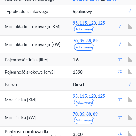
Typ układu silnikowego
Spalinowy
95
,
115
,
120
,
125
Moc układu silnikowego [KM]
Pokaż więcej
70
,
85
,
88
,
89
Moc układu silnikowego [kW]
Pokaż więcej
Pojemność silnika [litry]
1.6
Pojemność skokowa [cm3]
1598
Paliwo
Diesel
95
,
115
,
120
,
125
Moc silnika [KM]
Pokaż więcej
70
,
85
,
88
,
89
Moc silnika [kW]
Pokaż więcej
Prędkość obrotowa dla
3500