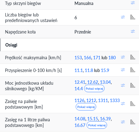
Typ skrzyni biegów
Manualna
Liczba biegów lub
6
predefiniowanych ustawień
Napędzane koła
Przednie
Osiągi
Prędkość maksymalna [km/h]
153
,
166
,
171
lub
180
Przyspieszenie 0-100 km/h [s]
11.1
,
11.8
lub
15.9
12.41
,
12.62
,
13.04
,
Moc jednostkowa układu
silnikowego [kg/KM]
14.4
Pokaż więcej
1126
,
1212
,
1311
,
1333
Zasięg na paliwie
podstawowym [km]
Pokaż więcej
14.08
,
15.15
,
16.39
,
Zasięg na 1 litrze paliwa
podstawowego [km]
16.67
Pokaż więcej