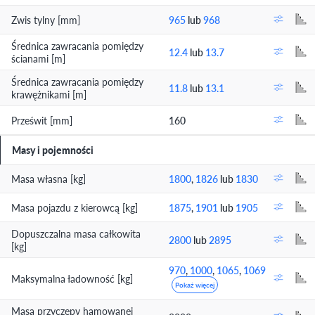
Zwis tylny [mm]
965
lub
968
Średnica zawracania pomiędzy
12.4
lub
13.7
ścianami [m]
Średnica zawracania pomiędzy
11.8
lub
13.1
krawężnikami [m]
Prześwit [mm]
160
Masy i pojemności
Masa własna [kg]
1800
,
1826
lub
1830
Masa pojazdu z kierowcą [kg]
1875
,
1901
lub
1905
Dopuszczalna masa całkowita
2800
lub
2895
[kg]
970
,
1000
,
1065
,
1069
Maksymalna ładowność [kg]
Pokaż więcej
Masa przyczepy hamowanej