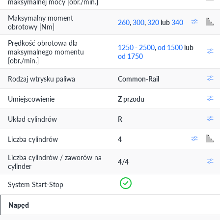
maksymalnej mocy [obr./min.]
Maksymalny moment
260
,
300
,
320
lub
340
obrotowy [Nm]
Prędkość obrotowa dla
1250 - 2500
,
od 1500
lub
maksymalnego momentu
od 1750
[obr./min.]
Rodzaj wtrysku paliwa
Common-Rail
Umiejscowienie
Z przodu
Układ cylindrów
R
Liczba cylindrów
4
Liczba cylindrów / zaworów na
4/4
cylinder
System Start-Stop
Napęd