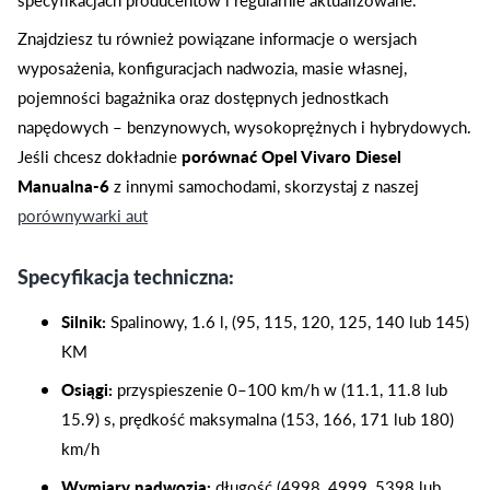
Znajdziesz tu również powiązane informacje o wersjach
wyposażenia, konfiguracjach nadwozia, masie własnej,
pojemności bagażnika oraz dostępnych jednostkach
napędowych – benzynowych, wysokoprężnych i hybrydowych.
Jeśli chcesz dokładnie
porównać Opel Vivaro Diesel
Manualna-6
z innymi samochodami, skorzystaj z naszej
porównywarki aut
Specyfikacja techniczna:
Silnik:
Spalinowy, 1.6 l, (95, 115, 120, 125, 140 lub 145)
KM
Osiągi:
przyspieszenie 0–100 km/h w (11.1, 11.8 lub
15.9) s, prędkość maksymalna (153, 166, 171 lub 180)
km/h
Wymiary nadwozia:
długość (4998, 4999, 5398 lub