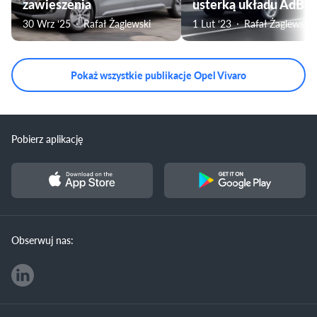
zawieszenia
usterką układu AdBlu
30 Wrz ‘25
Rafał Żaglewski
1 Lut ‘23
Rafał Żaglewski
Pokaż wszystkie publikacje Opel Vivaro
Pobierz aplikację
Obserwuj nas: