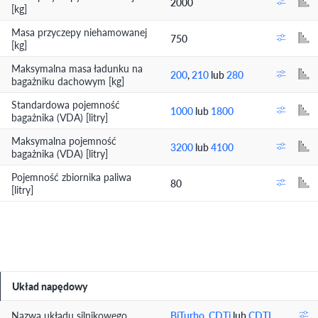
2000
[kg]
Masa przyczepy niehamowanej
750
[kg]
Maksymalna masa ładunku na
200
,
210
lub
280
bagażniku dachowym [kg]
Standardowa pojemność
1000
lub
1800
bagażnika (VDA) [litry]
Maksymalna pojemność
3200
lub
4100
bagażnika (VDA) [litry]
Pojemność zbiornika paliwa
80
[litry]
Układ napędowy
Nazwa układu silnikowego
BiTurbo
,
CDTi
lub
CDTI