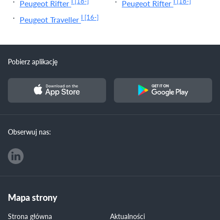
I
[18-]
I
[18-]
Peugeot Rifter
Peugeot Rifter
I
[16-]
Peugeot Traveller
Pobierz aplikację
Obserwuj nas:
Mapa strony
Strona główna
Aktualności