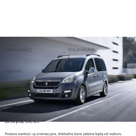
Lata produkcji
Kraj produkcji
2012-2018
Francja
Segment
Grupa Kombi Van, Klasa Kombi Van
Wersje nadwoziowe
Kombi Van
Silniki napędu
Benzyna, Diesel
Podane wartości są orientacyjne, dokładne dane zależne będą od wyboru