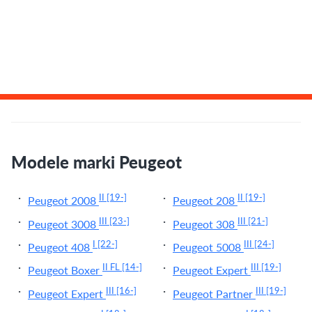
Modele marki Peugeot
II
[19-]
II
[19-]
Peugeot 2008
Peugeot 208
III
[23-]
III
[21-]
Peugeot 3008
Peugeot 308
I
[22-]
III
[24-]
Peugeot 408
Peugeot 5008
II FL
[14-]
III
[19-]
Peugeot Boxer
Peugeot Expert
III
[16-]
III
[19-]
Peugeot Expert
Peugeot Partner