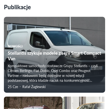
Publikacje
NOWOŚCI
Stellantis szykuje modele z serii Smart Compact
Van
Kompaktowe samochody dostawcze Grupy Stellantis – czyli
Citroen Berlingo, Fiat Doblo, Opel Combo oraz Peugeot
Partner – niebawem będą dostępne w nowej edycji
podstawowej, która kładzie nacisk na konkurencyjność
kosztową, uproszczoną strukturę wyposażenia oraz ergonomię
25 Cze
Rafał Żaglewski
obsługi.