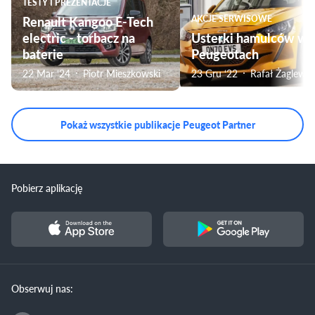
TESTY I PREZENTACJE
Renault Kangoo E-Tech
AKCJE SERWISOWE
electric - torbacz na
Usterki hamulców w
baterie
Peugeotach
22 Mar ‘24
Piotr Mieszkowski
23 Gru ‘22
Rafał Żaglewsk
Pokaż wszystkie publikacje Peugeot Partner
Pobierz aplikację
Obserwuj nas: