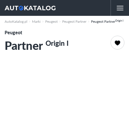
Origin I
AutoKatalog.pl
Marki
Peugeot
Peugeot Partner
Peugeot Partner
Peugeot
Partner
Origin I