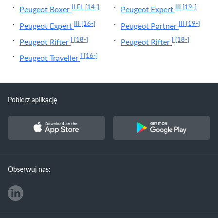
II FL
[14-]
III
[19-]
Peugeot Boxer
Peugeot Expert
III
[16-]
III
[19-]
Peugeot Expert
Peugeot Partner
I
[18-]
I
[18-]
Peugeot Rifter
Peugeot Rifter
I
[16-]
Peugeot Traveller
Pobierz aplikację
Obserwuj nas: