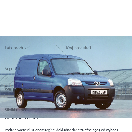
Lata produkcji
Kraj produkcji
2003-2011
Hiszpania
Segment
Grupa Furgonetki, Klasa Lekkie dostawcze
Wersje nadwoziowe
Kombi Van, Furgon
Silniki napędu
Benzyna, Diesel
Podane wartości są orientacyjne, dokładne dane zależne będą od wyboru