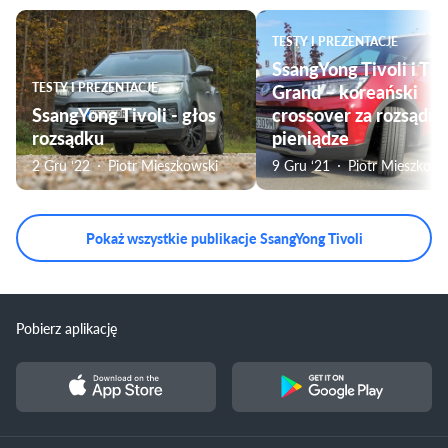
TESTY I PREZENTACJE
SsangYong Tivoli i Tiv
TESTY I PREZENTACJE
Grand – koreański
SsangYong Tivoli - głos
crossover za rozsądne
rozsądku
pieniądze
2 Gru ‘22
Piotr Mieszkowski
9 Gru ‘21
Piotr Mieszkows
Pokaż wszystkie publikacje SsangYong Tivoli
Pobierz aplikację