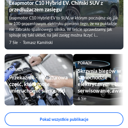
Leapmotor C10 Hybrid EV. Chiński SUV z
przedłużaczem zasięgu
Leapmotor C10 Hybrid EV to SUV, w którym poczujesz się, jak
w 100-procentowym elektryku pomimo tego, że na pokładzie
nie zabrakło spalinowego silnika. W teście sprawdzamy, jak
spisuje się taki układ, na jaki zasięg można liczyć i
weryfikujemy subiektywne odczucia towarzyszące
7 Sie
Tomasz Kamiński
podróżowaniu tym modelem. Nie zabraknie także oceny
komfortu jazdy, czy przygotowania pojazdu do użytku przez
rodziny.
PORADY
PORADY
Skrzynia biegów w
Przekaźnik - miniaturowa
samochodzie
część, która może
elektrycznym – budo
unieruchomić samochód
serwisowanie, awarie
7 Sie
6 Sie
Pokaż wszystkie publikacje