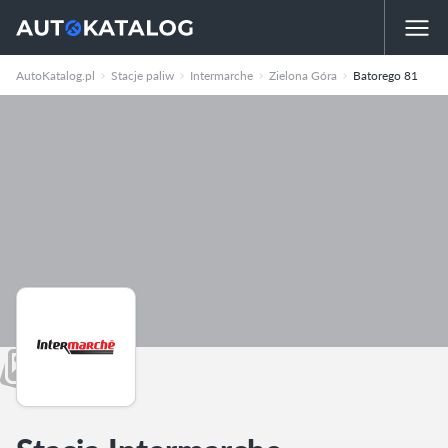
AutoKatalog.pl
Stacje paliw
Intermarche
Zielona Góra
Batorego 81