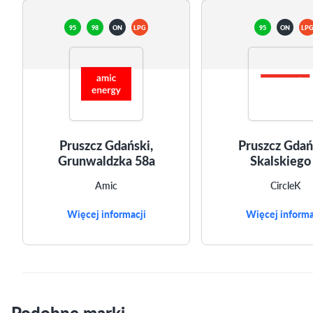
95
98
ON
LPG
95
ON
LP
Pruszcz Gdański,
Pruszcz Gdań
Grunwaldzka 58a
Skalskiego
Amic
CircleK
Więcej informacji
Więcej informa
Podobne marki