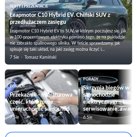
TESTY I PREZENTACJE
Leapmotor C10 Hybrid EV. Chiński SUV z
przedłużaczem zasięgu
Leapmotor C10 Hybrid EV to SUV, w którym poczujesz się, jak
w 100-procentowym elektryku pomimo tego, że na pokładzie
nie zabrakło spalinowego silnika. W teście sprawdzamy, jak
spisuje się taki układ, na jaki zasięg można liczyć i
weryfikujemy subiektywne odczucia towarzyszące
7 Sie
Tomasz Kamiński
podróżowaniu tym modelem. Nie zabraknie także oceny
komfortu jazdy, czy przygotowania pojazdu do użytku przez
rodziny.
PORADY
PORADY
Skrzynia biegów w
Przekaźnik - miniaturowa
samochodzie
część, która może
elektrycznym – budo
unieruchomić samochód
serwisowanie, awarie
7 Sie
6 Sie