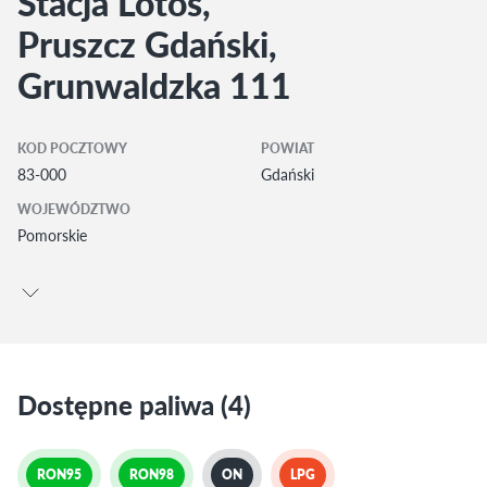
Stacja Lotos,
Pruszcz Gdański,
Grunwaldzka 111
KOD POCZTOWY
POWIAT
83-000
Gdański
WOJEWÓDZTWO
Pomorskie
Dostępne paliwa (4)
RON95
RON98
ON
LPG