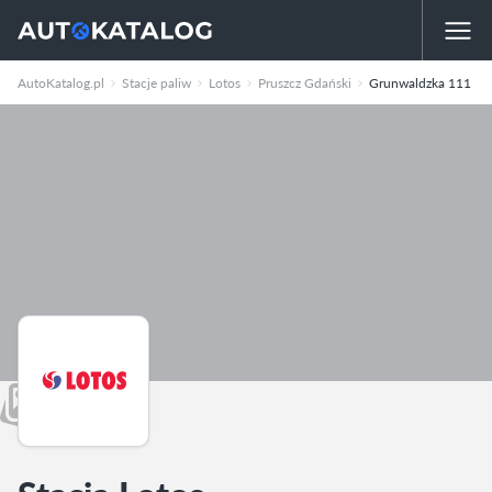
AutoKatalog.pl
Stacje paliw
Lotos
Pruszcz Gdański
Grunwaldzka 111