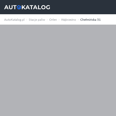
AutoKatalog.pl
Stacje paliw
Orlen
Wąbrzeźno
Chełmińska 51