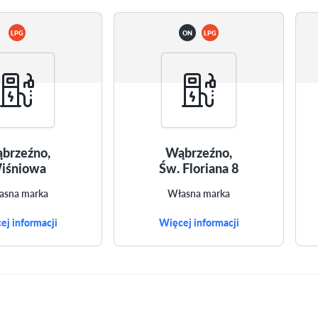
LPG
ON
LPG
brzeźno,
Wąbrzeźno,
iśniowa
Św. Floriana 8
asna marka
Własna marka
ej informacji
Więcej informacji