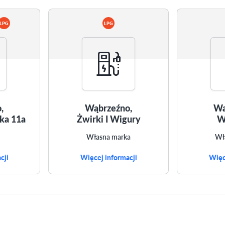
LPG
LPG
,
Wąbrzeźno,
Wą
ka 11a
Żwirki I Wigury
W
Własna marka
Wł
cji
Więcej informacji
Więc