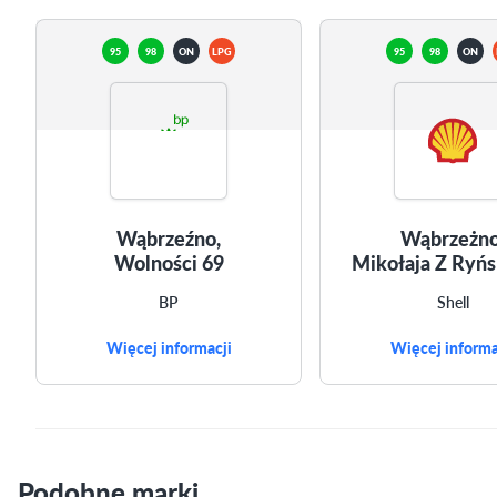
95
98
ON
LPG
95
98
ON
Wąbrzeźno,
Wąbrzeżno
Wolności 69
Mikołaja Z Ryńs
BP
Shell
Więcej informacji
Więcej informa
Podobne marki