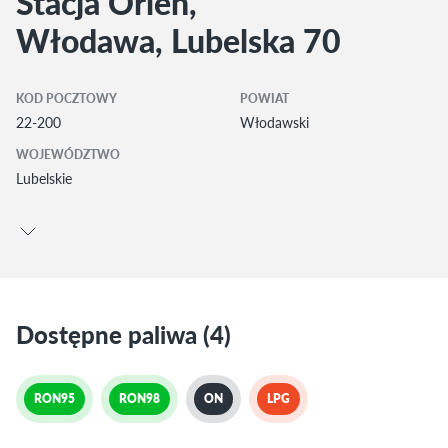
Stacja Orlen,
Włodawa, Lubelska 70
KOD POCZTOWY
POWIAT
22-200
Włodawski
WOJEWÓDZTWO
Lubelskie
Dostępne paliwa (4)
RON95
RON98
ON
LPG