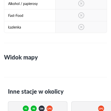
Alkohol / papierosy
Fast-Food
Łazienka
Widok mapy
Inne stacje w okolicy
95
98
ON
LPG
LPG