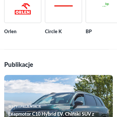
Orlen
Circle K
BP
Publikacje
TESTY I PREZENTACJE
Leapmotor C10 Hybrid EV. Chiński SUV z