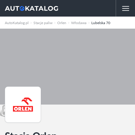
AutoKatalog.pl
Stacje paliw
Orlen
Włodawa
Lubelska 70