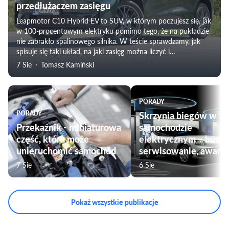
przedłużaczem zasięgu
Leapmotor C10 Hybrid EV to SUV, w którym poczujesz się, jak
w 100-procentowym elektryku pomimo tego, że na pokładzie
nie zabrakło spalinowego silnika. W teście sprawdzamy, jak
spisuje się taki układ, na jaki zasięg można liczyć i
weryfikujemy subiektywne odczucia towarzyszące
7 Sie
Tomasz Kamiński
podróżowaniu tym modelem. Nie zabraknie także oceny
komfortu jazdy, czy przygotowania pojazdu do użytku przez
rodziny.
PORADY
PORADY
Skrzynia biegów w
Przekaźnik - miniaturowa
samochodzie
część, która może
elektrycznym – budo
unieruchomić samochód
serwisowanie, awarie
7 Sie
6 Sie
Pokaż wszystkie publikacje