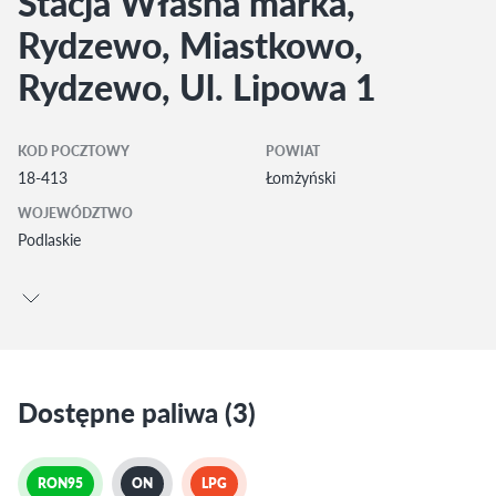
Stacja Własna marka,
Rydzewo, Miastkowo,
Rydzewo, Ul. Lipowa 1
KOD POCZTOWY
POWIAT
18-413
Łomżyński
WOJEWÓDZTWO
Podlaskie
Dostępne paliwa (3)
RON95
ON
LPG