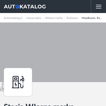
AutoKatalog.pl
Stacje paliw
Własna marka
Rydzewo
Miastkowo, Rydzewo, Ul. Lipowa 1