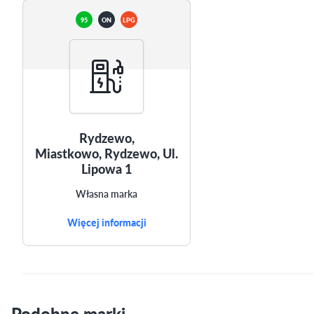
95
ON
LPG
Rydzewo,
Miastkowo, Rydzewo, Ul.
Lipowa 1
Własna marka
Więcej informacji
Podobne marki