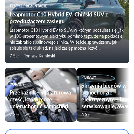
TESTY I PREZENTACJE
Leapmotor C10 Hybrid EV. Chiński SUV z
przedłużaczem zasięgu
Leapmotor C10 Hybrid EV to SUV, w którym poczujesz się, jak
w 100-procentowym elektryku pomimo tego, że na pokładzie
nie zabrakło spalinowego silnika. W teście sprawdzamy, jak
spisuje się taki układ, na jaki zasięg można liczyć i
weryfikujemy subiektywne odczucia towarzyszące
7 Sie
Tomasz Kamiński
podróżowaniu tym modelem. Nie zabraknie także oceny
komfortu jazdy, czy przygotowania pojazdu do użytku przez
rodziny.
PORADY
PORADY
Skrzynia biegów w
Przekaźnik - miniaturowa
samochodzie
część, która może
elektrycznym – budo
unieruchomić samochód
serwisowanie, awarie
7 Sie
6 Sie