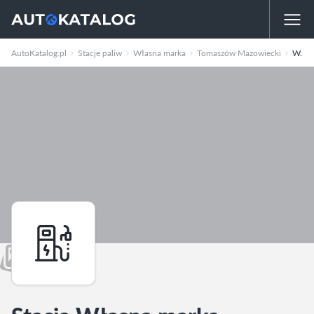
AutoKatalog.pl
Stacje paliw
Własna marka
Tomaszów Mazowiecki
Warszawska 153