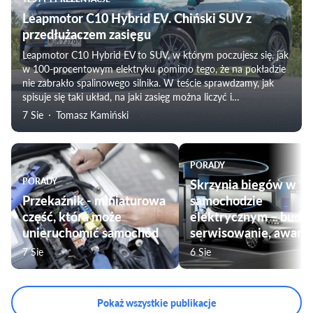
Leapmotor C10 Hybrid EV. Chiński SUV z
przedłużaczem zasięgu
Leapmotor C10 Hybrid EV to SUV, w którym poczujesz się, jak
w 100-procentowym elektryku pomimo tego, że na pokładzie
nie zabrakło spalinowego silnika. W teście sprawdzamy, jak
spisuje się taki układ, na jaki zasięg można liczyć i
weryfikujemy subiektywne odczucia towarzyszące
7 Sie
Tomasz Kamiński
podróżowaniu tym modelem. Nie zabraknie także oceny
komfortu jazdy, czy przygotowania pojazdu do użytku przez
rodziny.
PORADY
PORADY
Skrzynia biegów w
Przekaźnik - miniaturowa
samochodzie
część, która może
elektrycznym – budo
unieruchomić samochód
serwisowanie, awarie
7 Sie
6 Sie
Pokaż wszystkie publikacje