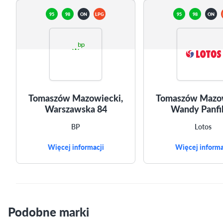
95
98
ON
LPG
95
98
ON
Tomaszów Mazowiecki,
Tomaszów Mazow
Warszawska 84
Wandy Panfil
BP
Lotos
Więcej informacji
Więcej informa
Podobne marki