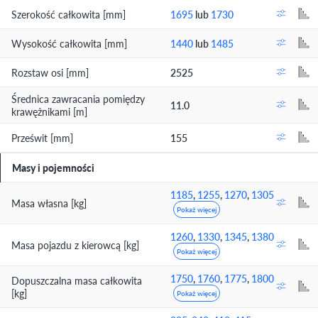
Szerokość całkowita [mm]
1695
lub
1730
Wysokość całkowita [mm]
1440
lub
1485
Rozstaw osi [mm]
2525
Średnica zawracania pomiędzy
11.0
krawężnikami [m]
Prześwit [mm]
155
Masy i pojemności
1185
,
1255
,
1270
,
1305
Masa własna [kg]
Pokaż więcej
1260
,
1330
,
1345
,
1380
Masa pojazdu z kierowcą [kg]
Pokaż więcej
1750
,
1760
,
1775
,
1800
Dopuszczalna masa całkowita
[kg]
Pokaż więcej