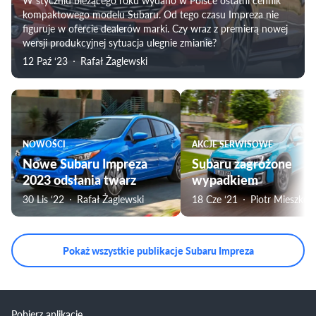
W styczniu bieżącego roku wydano w Polsce ostatni cennik
kompaktowego modelu Subaru. Od tego czasu Impreza nie
figuruje w ofercie dealerów marki. Czy wraz z premierą nowej
wersji produkcyjnej sytuacja ulegnie zmianie?
12 Paź ‘23
Rafał Żaglewski
NOWOŚCI
AKCJE SERWISOWE
Nowe Subaru Impreza
Subaru zagrożone
2023 odsłania twarz
wypadkiem
30 Lis ‘22
Rafał Żaglewski
18 Cze ‘21
Piotr Mieszkow
Pokaż wszystkie publikacje Subaru Impreza
Pobierz aplikację