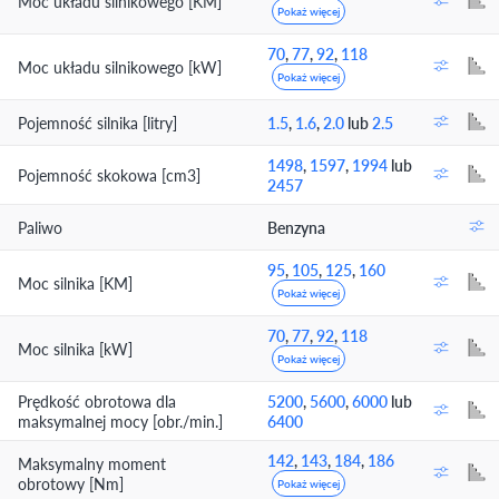
Moc układu silnikowego [KM]
Pokaż więcej
70
,
77
,
92
,
118
Moc układu silnikowego [kW]
Pokaż więcej
Pojemność silnika [litry]
1.5
,
1.6
,
2.0
lub
2.5
1498
,
1597
,
1994
lub
Pojemność skokowa [cm3]
2457
Paliwo
Benzyna
95
,
105
,
125
,
160
Moc silnika [KM]
Pokaż więcej
70
,
77
,
92
,
118
Moc silnika [kW]
Pokaż więcej
Prędkość obrotowa dla
5200
,
5600
,
6000
lub
maksymalnej mocy [obr./min.]
6400
142
,
143
,
184
,
186
Maksymalny moment
obrotowy [Nm]
Pokaż więcej