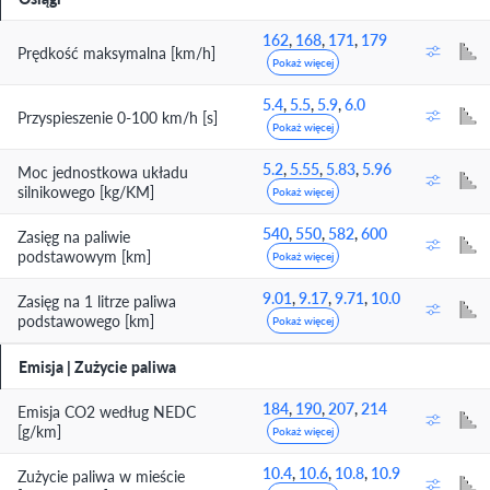
162
,
168
,
171
,
179
Prędkość maksymalna [km/h]
Pokaż więcej
5.4
,
5.5
,
5.9
,
6.0
Przyspieszenie 0-100 km/h [s]
Pokaż więcej
5.2
,
5.55
,
5.83
,
5.96
Moc jednostkowa układu
silnikowego [kg/KM]
Pokaż więcej
540
,
550
,
582
,
600
Zasięg na paliwie
podstawowym [km]
Pokaż więcej
9.01
,
9.17
,
9.71
,
10.0
Zasięg na 1 litrze paliwa
podstawowego [km]
Pokaż więcej
Emisja | Zużycie paliwa
184
,
190
,
207
,
214
Emisja CO2 według NEDC
[g/km]
Pokaż więcej
10.4
,
10.6
,
10.8
,
10.9
Zużycie paliwa w mieście