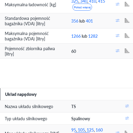
325
,
340
,
410
,
415
Maksymalna ładowność [kg]
Pokaż więcej
Standardowa pojemność
356
lub
401
bagażnika (VDA) [litry]
Maksymalna pojemność
1266
lub
1282
bagażnika (VDA) [litry]
Pojemność zbiornika paliwa
60
[litry]
Układ napędowy
Nazwa układu silnikowego
TS
Typ układu silnikowego
Spalinowy
95
,
105
,
125
,
160