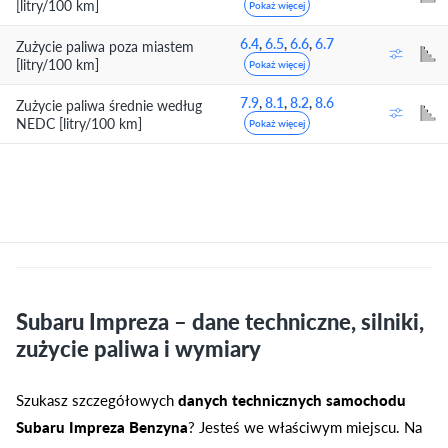
[litry/100 km]
Pokaż więcej
6.4
,
6.5
,
6.6
,
6.7
Zużycie paliwa poza miastem
[litry/100 km]
Pokaż więcej
7.9
,
8.1
,
8.2
,
8.6
Zużycie paliwa średnie według
NEDC [litry/100 km]
Pokaż więcej
Subaru Impreza – dane techniczne, silniki,
zużycie paliwa i wymiary
Szukasz szczegółowych
danych technicznych samochodu
Subaru Impreza Benzyna
? Jesteś we właściwym miejscu. Na