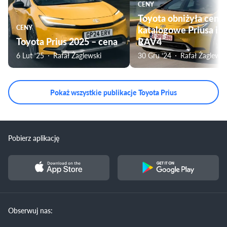
CENY
Toyota obniżyła ceny
CENY
katalogowe Priusa i
Toyota Prius 2025 – cena
RAV4
6 Lut ‘25
Rafał Żaglewski
30 Gru ‘24
Rafał Żaglewsk
Pokaż wszystkie publikacje Toyota Prius
Pobierz aplikację
Obserwuj nas: