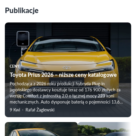
Publikacje
CENY
Toyota Prius 2026 – niższe ceny katalogowe
Pochodząca z 2026 roku produkcji hybryda Plug-in
japońskiego dostawcy kosztuje teraz od 176 900 złotych za
wersję Comfort z jednostką 2.0 o łącznej mocy 223 koni
mechanicznych. Auto dysponuje baterią o pojemności 13,6
kWh.
9 Kwi
Rafał Żaglewski