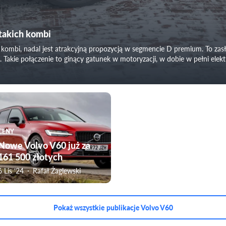
 takich kombi
i kombi, nadal jest atrakcyjną propozycją w segmencie D premium. To zasł
 Takie połączenie to ginący gatunek w motoryzacji, w dobie w pełni ele
CENY
Nowe Volvo V60 już za
161 500 złotych
6 Lis ‘24
Rafał Żaglewski
Pokaż wszystkie publikacje Volvo V60