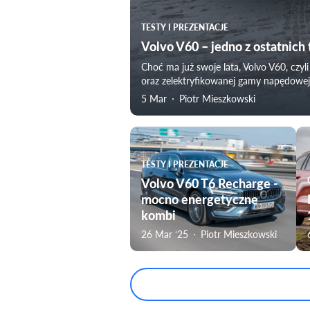
TESTY I PREZENTACJE
Volvo V60 – jedno z ostatnich
Choć ma już swoje lata, Volvo V60, czyl
oraz zelektryfikowanej gamy napędowej.
5 Mar
Piotr Mieszkowski
TESTY I PREZENTACJE
Volvo V60 T6 Recharge -
mocno energetyczne
kombi
26 Mar ‘25
Piotr Mieszkowski