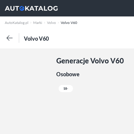
AutoKatalog.pl
Marki
Volvo
Volvo V60
Volvo V60
Generacje Volvo V60
Osobowe
18-