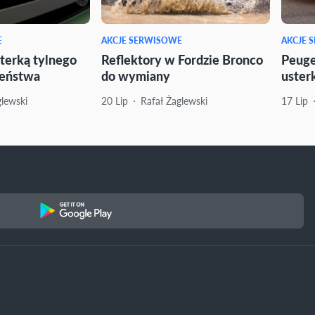
E
AKCJE SERWISOWE
AKCJE 
terką tylnego
Reflektory w Fordzie Bronco
Peuge
zeństwa
do wymiany
uster
glewski
20 Lip
Rafał Żaglewski
17 Lip