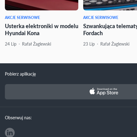
AKCJE SERWISOWE
AKCJE SERWISOWE
Usterka elektroniki w modelu
Szwankująca telemat
Hyundai Kona
Fordach
24 Lip
Rafał Żaglewski
23 Lip
Rafał Żaglewski
Pobierz aplikację
Obserwuj nas: