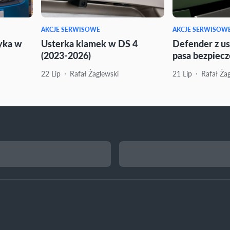
AKCJE SERWISOWE
AKCJE SERWISOW
yka w
Usterka klamek w DS 4
Defender z us
(2023-2026)
pasa bezpiec
22 Lip
Rafał Żaglewski
21 Lip
Rafał Ża