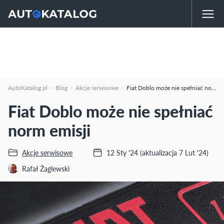
AutoKatalog.pl
Blog
Akcje serwisowe
Fiat Doblo może nie spełniać norm emisji
Fiat Doblo może nie spełniać
norm emisji
Akcje serwisowe
12 Sty '24
(aktualizacja 7 Lut '24)
Rafał Żaglewski