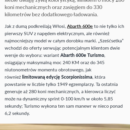
koni mechanicznych oraz zasięgiem do 330
kilometrów bez dodatkowego ładowania.
Jak z dumą podkreślają Włosi,
Abarth 600e
to nie tylko ich
pierwszy SUV z napędem elektrycznym, ale również
najmocniejszy model w całym dorobku marki. „Sześćsetka”
wchodzi do oferty serwując potencjalnym klientom dwie
wersje do wyboru: wariant
Abarth 600e Turismo
,
osiągający maksymalną moc 240 KM oraz do 345
niutonometrów momentu obrotowego, jak
również
limitowaną edycję Scorpionissima
, która
powstanie w liczbie tylko 1949 egzemplarzy. Ta ostatnia
generuje aż 280 koni mechanicznych, a kierowca liczyć
może na dynamiczny sprint 0-100 km/h w około 5,85
sekundy; Turismo wykona ten sam manewr w nieco ponad
6,2 sekundy.