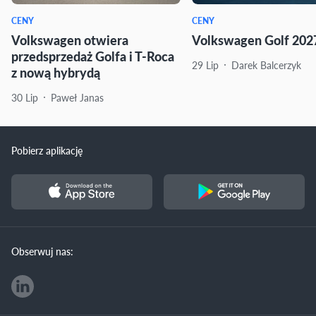
CENY
CENY
Volkswagen otwiera
Volkswagen Golf 2027
przedsprzedaż Golfa i T-Roca
29 Lip
Darek Balcerzyk
z nową hybrydą
30 Lip
Paweł Janas
Pobierz aplikację
Obserwuj nas: