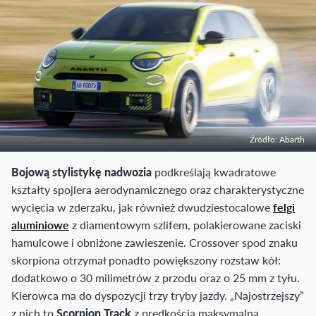
Źródło: Abarth
Bojową stylistykę nadwozia
podkreślają kwadratowe
kształty spojlera aerodynamicznego oraz charakterystyczne
wycięcia w zderzaku, jak również dwudziestocalowe
felgi
aluminiowe
z diamentowym szlifem, polakierowane zaciski
hamulcowe i obniżone zawieszenie. Crossover spod znaku
skorpiona otrzymał ponadto powiększony rozstaw kół:
dodatkowo o 30 milimetrów z przodu oraz o 25 mm z tyłu.
Kierowca ma do dyspozycji trzy tryby jazdy. „Najostrzejszy”
z nich to
Scorpion Track
z prędkością maksymalną