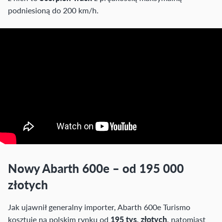
podniesioną do 200 km/h.
Nowy Abarth 600e – od 195 000
złotych
Jak ujawnił generalny importer, Abarth 600e Turismo
kosztuje na polskim rynku od
195 tys. złotych
, natomiast