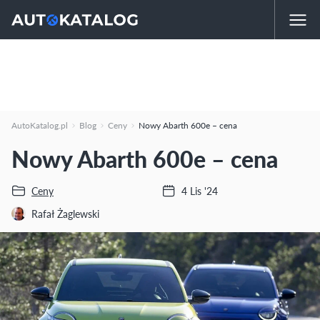
AutoKatalog.pl
Blog
Ceny
Nowy Abarth 600e – cena
Nowy Abarth 600e – cena
Ceny
4 Lis '24
Rafał Żaglewski