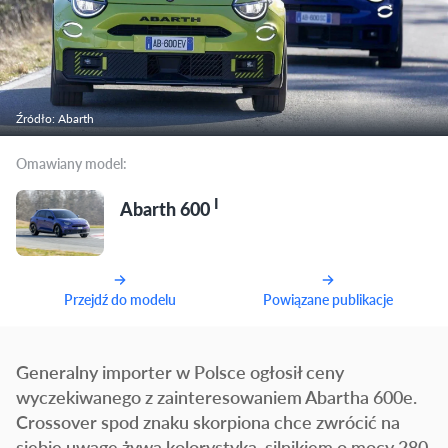
Źródło: Abarth
Omawiany model:
I
Abarth 600
Przejdź do modelu
Powiązane publikacje
Generalny importer w Polsce ogłosił ceny
wyczekiwanego z zainteresowaniem Abartha 600e.
Crossover spod znaku skorpiona chce zwrócić na
siebie uwagę żywą kolorystyką, silnikiem o mocy 280