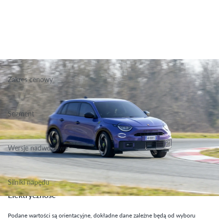
Zakres cenowy
198 400 zł
Segment
Grupa Terenowo Rekreacyjne, Klasa Małe
Wersje nadwoziowe
SUV
Silniki napędu
Elektryczność
Podane wartości są orientacyjne, dokładne dane zależne będą od wyboru