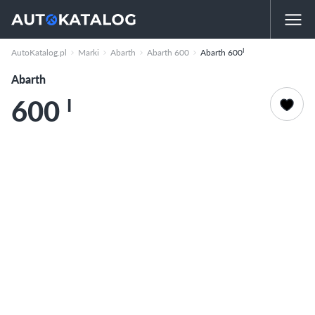
I
AutoKatalog.pl
Marki
Abarth
Abarth 600
Abarth 600
Abarth
600
I