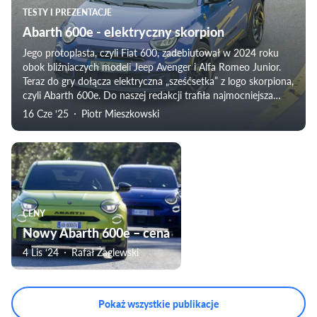
TESTY I PREZENTACJE
Abarth 600e - elektryczny skorpion
Jego protoplasta, czyli Fiat 600, zadebiutował w 2024 roku
obok bliźniaczych modeli Jeep Avenger i Alfa Romeo Junior.
Teraz do gry dołącza elektryczna „sześćsetka” z logo skorpiona,
czyli Abarth 600e. Do naszej redakcji trafiła najmocniejsza
wersja Scorpionissima.
16 Cze ‘25
Piotr Mieszkowski
CENY
Nowy Abarth 600e – cena
4 Lis ‘24
Rafał Żaglewski
Pokaż wszystkie publikacje