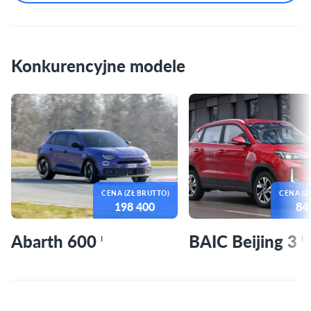
Konkurencyjne modele
CENA (ZŁ BRUTTO)
CENA (Z
198 400
84
Abarth 600
BAIC Beijing 3
I
I