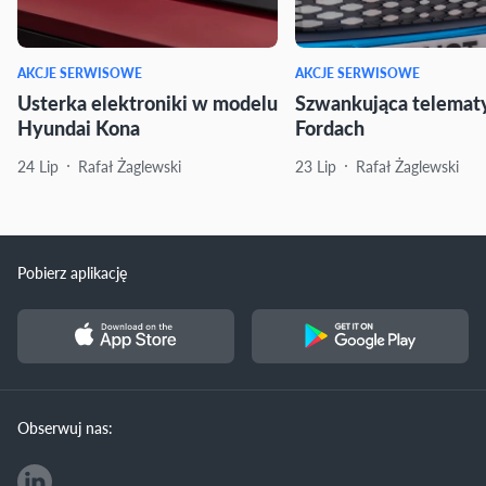
AKCJE SERWISOWE
AKCJE SERWISOWE
Usterka elektroniki w modelu
Szwankująca telemat
Hyundai Kona
Fordach
24 Lip
Rafał Żaglewski
23 Lip
Rafał Żaglewski
Pobierz aplikację
Obserwuj nas: