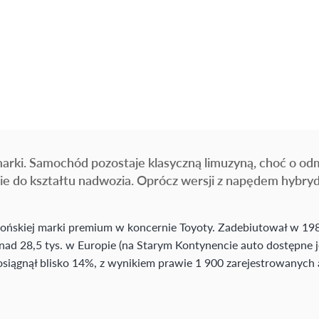
arki. Samochód pozostaje klasyczną limuzyną, choć o odmi
cznie do kształtu nadwozia. Oprócz wersji z napędem hybr
japońskiej marki premium w koncernie Toyoty. Zadebiutował w 19
d 28,5 tys. w Europie (na Starym Kontynencie auto dostępne je
 osiągnął blisko 14%, z wynikiem prawie 1 900 zarejestrowanych 