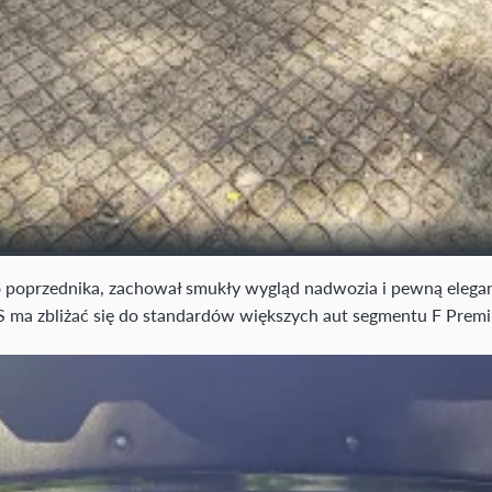
o poprzednika, zachował smukły wygląd nadwozia i pewną elegan
ES ma zbliżać się do standardów większych aut segmentu F Prem