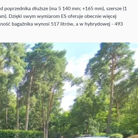
 od poprzednika dłuższe (ma 5 140 mm; +165 mm), szersze (1
m). Dzięki swym wymiarom ES oferuje obecnie więcej
emność bagażnika wynosi 517 litrów, a w hybrydowej - 493