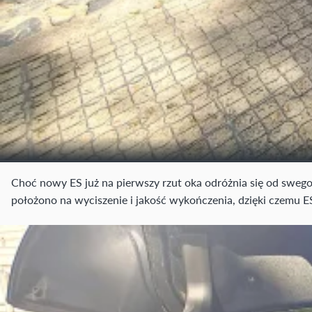
Choć nowy ES już na pierwszy rzut oka odróżnia się od sweg
położono na wyciszenie i jakość wykończenia, dzięki czemu 