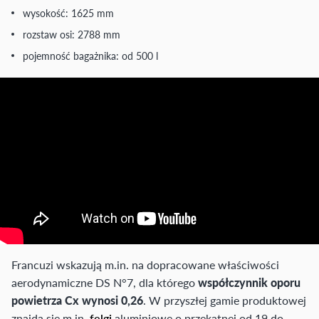
wysokość: 1625 mm
rozstaw osi: 2788 mm
pojemność bagażnika: od 500 l
Francuzi wskazują m.in. na dopracowane właściwości
aerodynamiczne DS N°7, dla którego
współczynnik oporu
powietrza Cx wynosi 0,26
. W przyszłej gamie produktowej
znajdą się m.in.
felgi
aluminiowe o przekątnej od 19 do