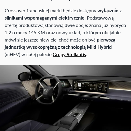
Crossover francuskiej marki będzie dostępny
wyłącznie z
silnikami wspomaganymi elektrycznie
. Podstawową
ofertę produktową stanowią dwie opcje: znana już hybryda
1.2 o mocy 145 KM oraz nowy układ, o którym oficjalnie
mówi się jeszcze niewiele, choć może on być
pierwszą
jednostką wysokoprężną z technologią Mild Hybrid
(mHEV) w całej palecie
Grupy Stellantis
.