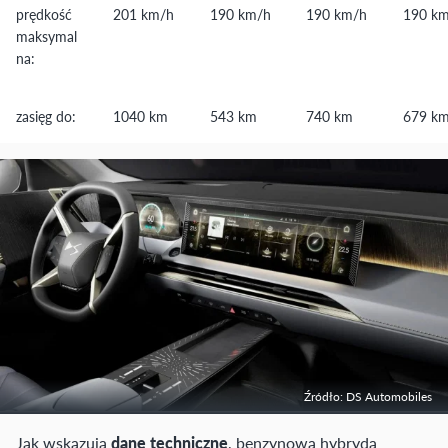
prędkość
201 km/h
190 km/h
190 km/h
190 k
maksymal
na:
zasięg do:
1040 km
543 km
740 km
679 k
Źródło: DS Automobiles
Jak wskazują
dane techniczne
, benzynowa hybryda