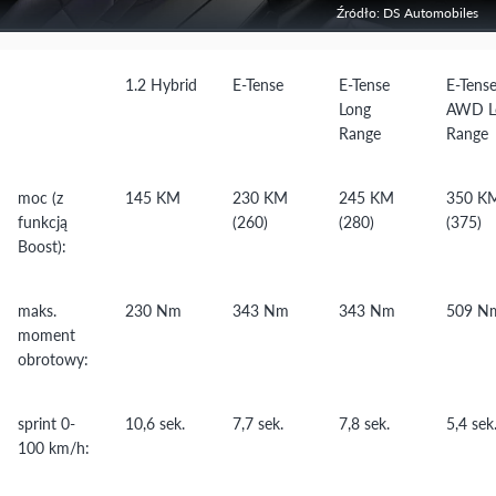
Źródło: DS Automobiles
1.2 Hybrid
E-Tense
E-Tense
E-Tens
Long
AWD L
Range
Range
moc (z
145 KM
230 KM
245 KM
350 K
funkcją
(260)
(280)
(375)
Boost):
maks.
230 Nm
343 Nm
343 Nm
509 N
moment
obrotowy:
sprint 0-
10,6 sek.
7,7 sek.
7,8 sek.
5,4 sek
100 km/h: