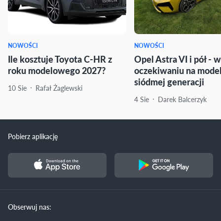
NOWOŚCI
NOWOŚCI
Ile kosztuje Toyota C-HR z
Opel Astra VI i pół - w
roku modelowego 2027?
oczekiwaniu na mode
siódmej generacji
10 Sie
Rafał Żaglewski
4 Sie
Darek Balcerzyk
Pobierz aplikację
Obserwuj nas: