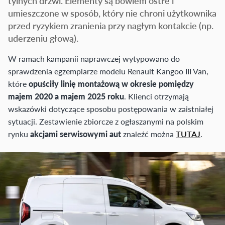
tylnych drzwi. Elementy są bowiem ostre i
umieszczone w sposób, który nie chroni użytkownika
przed ryzykiem zranienia przy nagłym kontakcie (np.
uderzeniu głową).
W ramach kampanii naprawczej wytypowano do
sprawdzenia egzemplarze modelu Renault Kangoo III Van,
które
opuściły linię montażową w okresie pomiędzy
majem 2020 a majem 2025 roku
. Klienci otrzymają
wskazówki dotyczące sposobu postępowania w zaistniałej
sytuacji. Zestawienie zbiorcze z ogłaszanymi na polskim
rynku
akcjami serwisowymi aut
znaleźć można
TUTAJ
.