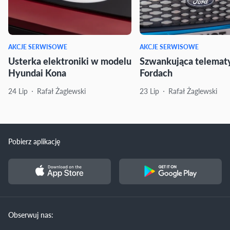
AKCJE SERWISOWE
AKCJE SERWISOWE
Usterka elektroniki w modelu
Szwankująca telemat
Hyundai Kona
Fordach
24 Lip
Rafał Żaglewski
23 Lip
Rafał Żaglewski
Pobierz aplikację
Obserwuj nas: