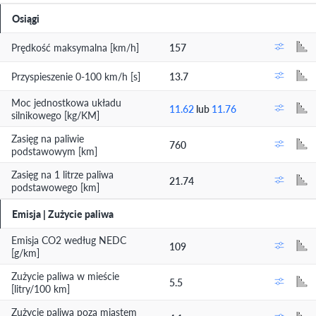
Osiągi
Prędkość maksymalna [km/h]
157
Przyspieszenie 0-100 km/h [s]
13.7
Moc jednostkowa układu
11.62
lub
11.76
silnikowego [kg/KM]
Zasięg na paliwie
760
podstawowym [km]
Zasięg na 1 litrze paliwa
21.74
podstawowego [km]
Emisja | Zużycie paliwa
Emisja CO2 według NEDC
109
[g/km]
Zużycie paliwa w mieście
5.5
[litry/100 km]
Zużycie paliwa poza miastem