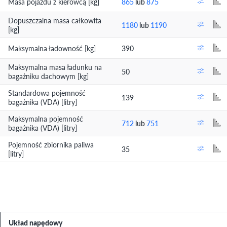
Masa pojazdu z kierowcą [kg]
865
lub
875
Dopuszczalna masa całkowita
1180
lub
1190
[kg]
Maksymalna ładowność [kg]
390
Maksymalna masa ładunku na
50
bagażniku dachowym [kg]
Standardowa pojemność
139
bagażnika (VDA) [litry]
Maksymalna pojemność
712
lub
751
bagażnika (VDA) [litry]
Pojemność zbiornika paliwa
35
[litry]
Układ napędowy