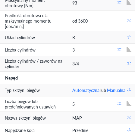
Maksymalny moment
93
obrotowy [Nm]
Prędkość obrotowa dla
maksymalnego momentu
od 3600
[obr./min.]
Układ cylindrów
R
Liczba cylindrów
3
Liczba cylindrów / zaworów na
3/4
cylinder
Napęd
Typ skrzyni biegów
Automatyczna
lub
Manualna
Liczba biegów lub
5
predefiniowanych ustawień
Nazwa skrzyni biegów
MAP
Napędzane koła
Przednie