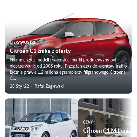
CIEKAWOSTKI
Citroen C1 znika z oferty
Najmniejszy z modeli francuskiej marki produkowany był
nieprzerwanie od 2005 roku. Przez ten czas do klientów trafiło
łącznie prawie 1,2 miliona egzemplarzy filigranowego Citroena
C1.
28 Sty ‘22
Rafał Żaglewski
CENY
CIEKAWOSTKI
Citroen C1 Millenium