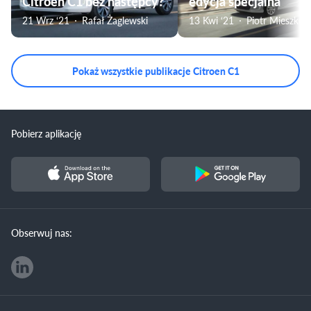
Citroen C1 bez następcy?
edycja specjalna
21 Wrz ‘21
Rafał Żaglewski
13 Kwi ‘21
Piotr Mieszkow
Pokaż wszystkie publikacje Citroen C1
Pobierz aplikację
Obserwuj nas: