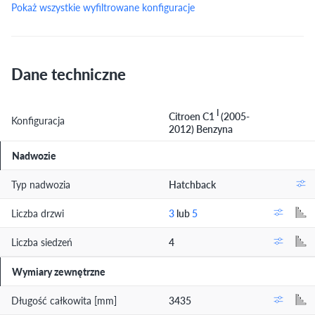
Pokaż wszystkie wyfiltrowane konfiguracje
Dane techniczne
I
Citroen C1
(2005-
Konfiguracja
2012) Benzyna
Nadwozie
Typ nadwozia
Hatchback
Liczba drzwi
3
lub
5
Liczba siedzeń
4
Wymiary zewnętrzne
Długość całkowita [mm]
3435