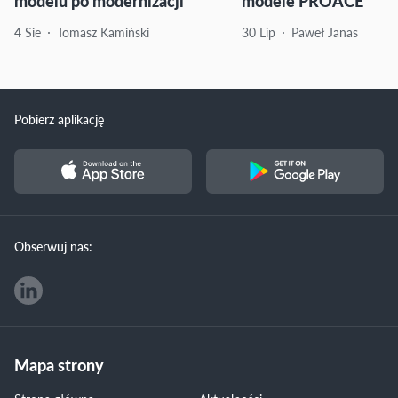
modelu po modernizacji
modele PROACE
4 Sie
Tomasz Kamiński
30 Lip
Paweł Janas
Pobierz aplikację
Obserwuj nas:
Mapa strony