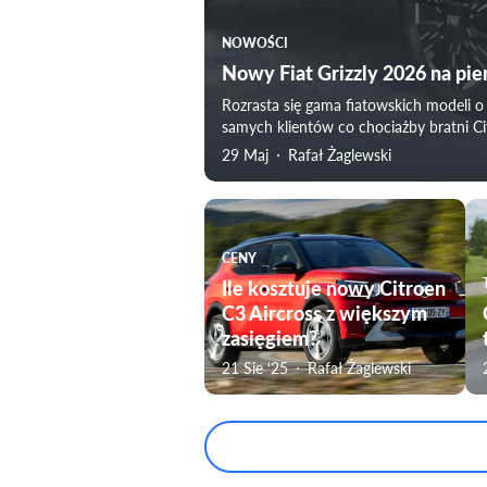
NOWOŚCI
Nowy Fiat Grizzly 2026 na pi
Rozrasta się gama fiatowskich modeli o 
samych klientów co chociażby bratni C
29 Maj
Rafał Żaglewski
CENY
Ile kosztuje nowy Citroen
C3 Aircross z większym
zasięgiem?
21 Sie ‘25
Rafał Żaglewski