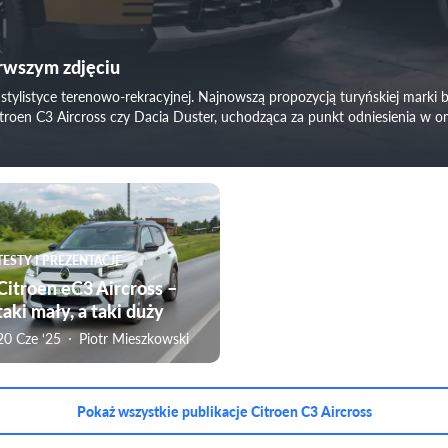
erwszym zdjęciu
stylistyce terenowo-rekracyjnej. Najnowszą propozycją turyńskiej marki b
itroen C3 Aircross czy Dacia Duster, uchodząca za punkt odniesienia 
TESTY I PREZENTACJE
Citroen eC3 Aircross –
taki mały, a taki duży
20 Cze ‘25
Piotr Mieszkowski
Pokaż wszystkie publikacje Citroen C3 Aircross