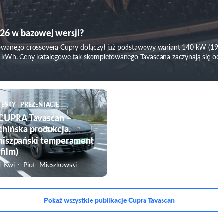
026 w bazowej wersji?
zowanego crossovera Cupry dołączył już podstawowy wariant 140 kW (1
 kWh. Ceny katalogowe tak skompletowanego Tavascana zaczynają się od
TESTY I PREZENTACJE
CUPRA Tavascan –
chińska produkcja,
hiszpański temperament
(film)
1 Kwi
Piotr Mieszkowski
Pokaż wszystkie publikacje Cupra Tavascan