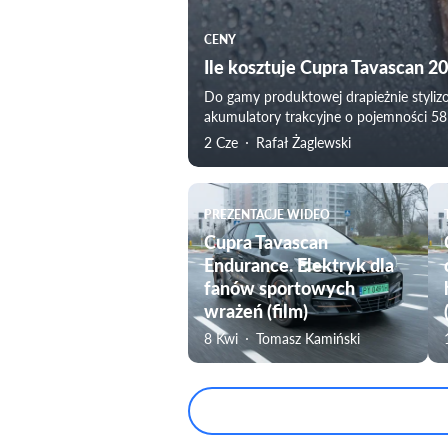
CENY
Ile kosztuje Cupra Tavascan 2
Do gamy produktowej drapieżnie styli
akumulatory trakcyjne o pojemności 58
2 Cze
Rafał Żaglewski
PREZENTACJE WIDEO
Cupra Tavascan
Endurance. Elektryk dla
fanów sportowych
wrażeń (film)
8 Kwi
Tomasz Kamiński