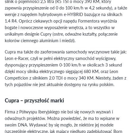
silnik o pojemności 2,5 litra (R5 TSI o mocy 390 KM, który
zapewnia przyspieszenie od 0 do 100 km/h w 4,2 sekundy), a także
wersje z napędem hybrydowym e-HYBRID bazujące na silnikach
1.4 R4. Oprócz ciekawych opcji napędu Formentora wyróżnia
bogate i nowoczesne wyposażenie wnętrza, a to wszystko w
unikalnym designie Cupry (ostre, odważne kształty, połączenie
kolorów ciemnego aluminium i miedzi).
Cupra ma także do zaoferowania samochody wyczynowe takie jak:
Leon e-Racer, czyli w pełni elektryczny samochód wyścigowy,
dysponujący przyspieszeniem 0-100 km/h w okolicach 3 sekund
dzięki mocy silnika elektrycznego sięgającej 680 KM, oraz Leon
Competicion z silnikiem 2.0 TDI o mocy 340 KM. Niestety, żaden z
tych pojazdów nie jest aktualnie dostępny na rynku polskim.
Cupra – przyszłość marki
Firma z Półwyspu Iberyjskiego nie boi się nowych wyzwań i
odważnych projektów. Można powiedzieć, że ma to wpisane w
swoim DNA. Wydawać by się mogło, że niektóre jej modele
(szczególnie elektryczne, jak mający niedługo zadebiutować Born