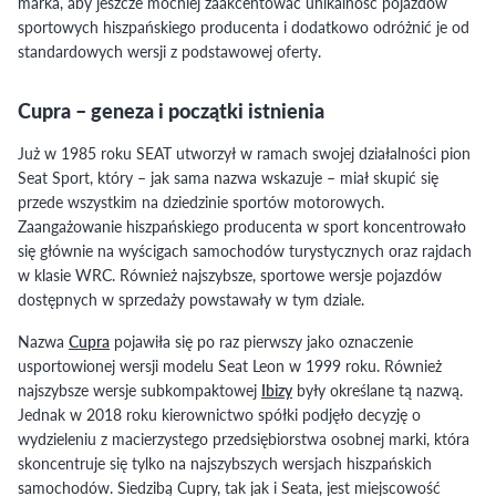
marka, aby jeszcze mocniej zaakcentować unikalność pojazdów
sportowych hiszpańskiego producenta i dodatkowo odróżnić je od
standardowych wersji z podstawowej oferty.
Cupra – geneza i początki istnienia
Już w 1985 roku SEAT utworzył w ramach swojej działalności pion
Seat Sport, który – jak sama nazwa wskazuje – miał skupić się
przede wszystkim na dziedzinie sportów motorowych.
Zaangażowanie hiszpańskiego producenta w sport koncentrowało
się głównie na wyścigach samochodów turystycznych oraz rajdach
w klasie WRC. Również najszybsze, sportowe wersje pojazdów
dostępnych w sprzedaży powstawały w tym dziale.
Nazwa
Cupra
pojawiła się po raz pierwszy jako oznaczenie
usportowionej wersji modelu Seat Leon w 1999 roku. Również
najszybsze wersje subkompaktowej
Ibizy
były określane tą nazwą.
Jednak w 2018 roku kierownictwo spółki podjęło decyzję o
wydzieleniu z macierzystego przedsiębiorstwa osobnej marki, która
skoncentruje się tylko na najszybszych wersjach hiszpańskich
samochodów. Siedzibą Cupry, tak jak i Seata, jest miejscowość