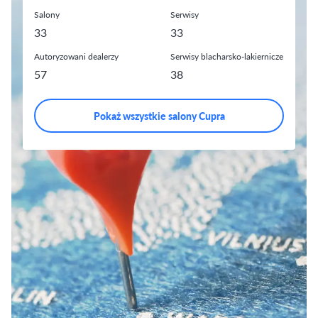
Salony
Serwisy
33
33
Autoryzowani dealerzy
Serwisy blacharsko-lakiernicze
57
38
Pokaż wszystkie salony Cupra