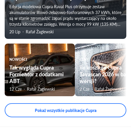
Edycja modelowa Cupra Raval Plus otrzymuje zestaw
akumulatorów litowo-żelazowo-fosforanowych 37 kWh, które
są w stanie zgromadzić zapas prądu wystarczający na około
trzysta kilometrów zasięgu. Wersja o mocy 99 kW (135 KM)
ma być dostępna od połowy września, z cenami startującymi z
20 Lip
Rafał Żaglewski
pułapu 113 900 złotych.
NOWOŚCI
CENY
Tak wygląda Cupra
Ile kosztuje Cupra
Formentor z dodatkami
Tavascan 2026 w baz
ABT
wersji?
12 Cze
Rafał Żaglewski
2 Cze
Rafał Żaglewski
Pokaż wszystkie publikacje Cupra