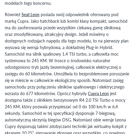
modelach tego koncernu.
Również
Seat Leon
posiada swój odpowiednik oferowany pod
marką Cupra. Jako hatchback lub kombi klasy kompakt, samochód
ma do zaoferowania przede wszystkim ciekawą gamę silnikową
oraz zmodyfikowany, atrakcyjny design. Jeżeli mówimy o
dostępnych rodzajach napędu dla tego modelu, to na pierwszy plan
wysuwa się wersja hybrydowa, a dokładniej Plug-in Hybrid.
Samochód ma silnik spalinowy 1.4 TSI turbo, a całkowita moc
systemowa to 245 KM. W trosce o środowisko naturalne
udostępniono tryb jazdy bezemisyjnej, całkowicie elektrycznej o
zasięgu do 60 kilometrów. Umożliwia to bezproblemowe poruszanie
się w mieście w całkowicie ekologiczny sposób. Natomiast zasięg
samochodu przy połączeniu silników spalinowego i elektrycznego
wzrasta do 677 kilometrów. Oprócz hybrydy
Cupra Leon
jest
dostępna także z silnikiem benzynowym R4 2.0 TSI Turbo o mocy
245 KM, który pozwala przyspieszać od 0 do 100 km/h w 6,4
sekundy. Samochód w tej specyfikacji dysponuje 7-biegową,
automatyczną skrzynią biegów DSG. Natomiast obie wersje Leona
Cupry dysponują takimi zdobyczami techniki jak wirtualny kokpit z
ekranem 10,25”, sterowanie głosowe oraz wszystkim, co powinno