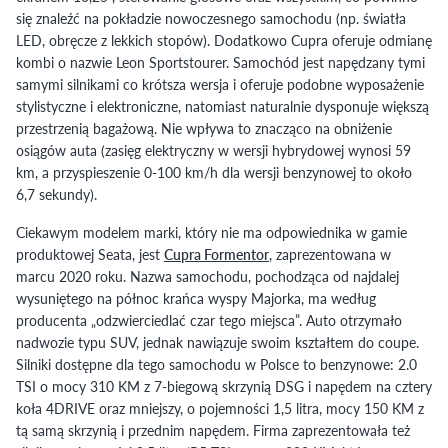
się znaleźć na pokładzie nowoczesnego samochodu (np. światła
LED, obręcze z lekkich stopów). Dodatkowo Cupra oferuje odmianę
kombi o nazwie Leon Sportstourer. Samochód jest napędzany tymi
samymi silnikami co krótsza wersja i oferuje podobne wyposażenie
stylistyczne i elektroniczne, natomiast naturalnie dysponuje większą
przestrzenią bagażową. Nie wpływa to znacząco na obniżenie
osiągów auta (zasięg elektryczny w wersji hybrydowej wynosi 59
km, a przyspieszenie 0-100 km/h dla wersji benzynowej to około
6,7 sekundy).
Ciekawym modelem marki, który nie ma odpowiednika w gamie
produktowej Seata, jest
Cupra Formentor
, zaprezentowana w
marcu 2020 roku. Nazwa samochodu, pochodząca od najdalej
wysuniętego na północ krańca wyspy Majorka, ma według
producenta „odzwierciedlać czar tego miejsca”. Auto otrzymało
nadwozie typu SUV, jednak nawiązuje swoim kształtem do coupe.
Silniki dostępne dla tego samochodu w Polsce to benzynowe: 2.0
TSI o mocy 310 KM z 7-biegową skrzynią DSG i napędem na cztery
koła 4DRIVE oraz mniejszy, o pojemności 1,5 litra, mocy 150 KM z
tą samą skrzynią i przednim napędem. Firma zaprezentowała też