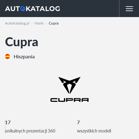
AutoKatalog.pl
Marki
Cupra
Cupra
Hiszpania
17
7
unikalnych prezentacji 360
wszystkich modeli