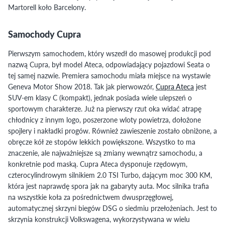
Martorell koło Barcelony.
Samochody Cupra
Pierwszym samochodem, który wszedł do masowej produkcji pod
nazwą Cupra, był model Ateca, odpowiadający pojazdowi Seata o
tej samej nazwie. Premiera samochodu miała miejsce na wystawie
Geneva Motor Show 2018. Tak jak pierwowzór,
Cupra Ateca
jest
SUV-em klasy C (kompakt), jednak posiada wiele ulepszeń o
sportowym charakterze. Już na pierwszy rzut oka widać atrapę
chłodnicy z innym logo, poszerzone wloty powietrza, dołożone
spojlery i nakładki progów. Również zawieszenie zostało obniżone, a
obręcze kół ze stopów lekkich powiększone. Wszystko to ma
znaczenie, ale najważniejsze są zmiany wewnątrz samochodu, a
konkretnie pod maską. Cupra Ateca dysponuje rzędowym,
czterocylindrowym silnikiem 2.0 TSI Turbo, dającym moc 300 KM,
która jest naprawdę spora jak na gabaryty auta. Moc silnika trafia
na wszystkie koła za pośrednictwem dwusprzęgłowej,
automatycznej skrzyni biegów DSG o siedmiu przełożeniach. Jest to
skrzynia konstrukcji Volkswagena, wykorzystywana w wielu