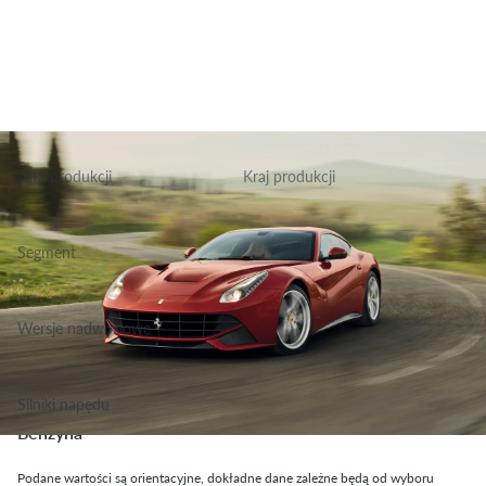
Lata produkcji
Kraj produkcji
2012-2017
Włochy
Segment
Grupa Sportowo Rekreacyjne, Klasa Super Luksusowe
Wersje nadwoziowe
Coupe
Silniki napędu
Benzyna
Podane wartości są orientacyjne, dokładne dane zależne będą od wyboru