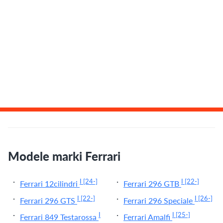
Modele marki Ferrari
I
[24-]
I
[22-]
Ferrari 12cilindri
Ferrari 296 GTB
I
[22-]
I
[26-]
Ferrari 296 GTS
Ferrari 296 Speciale
I
I
[25-]
Ferrari 849 Testarossa
Ferrari Amalfi