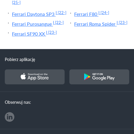
[25-]
I
[22-]
I
[24-]
Ferrari Daytona SP3
Ferrari F80
I
[22-]
I
[23-]
Ferrari Purosangue
Ferrari Roma Spider
I
[23-]
Ferrari SF90 XX
Pobierz aplikację
Obserwuj nas: