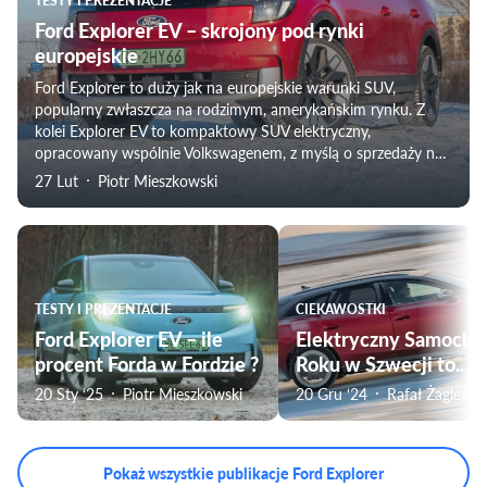
TESTY I PREZENTACJE
Ford Explorer EV – skrojony pod rynki
europejskie
Ford Explorer to duży jak na europejskie warunki SUV,
popularny zwłaszcza na rodzimym, amerykańskim rynku. Z
kolei Explorer EV to kompaktowy SUV elektryczny,
opracowany wspólnie Volkswagenem, z myślą o sprzedaży na
Starym Kontynencie. W naszej prezentacji topowa wersja
27 Lut
Piotr Mieszkowski
Premium z napędem AWD.
TESTY I PREZENTACJE
CIEKAWOSTKI
Ford Explorer EV – ile
Elektryczny Samochó
procent Forda w Fordzie ?
Roku w Szwecji to...
20 Sty ‘25
Piotr Mieszkowski
20 Gru ‘24
Rafał Żaglewsk
Pokaż wszystkie publikacje Ford Explorer