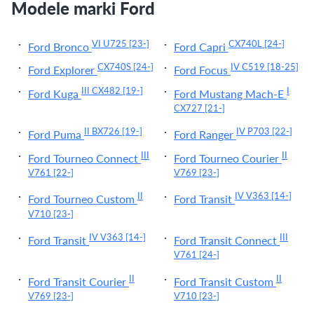
Modele marki Ford
VI U725
[23-]
CX740L
[24-]
Ford Bronco
Ford Capri
CX740S
[24-]
IV C519
[18-25]
Ford Explorer
Ford Focus
III CX482
[19-]
I
Ford Kuga
Ford Mustang Mach-E
CX727
[21-]
II BX726
[19-]
IV P703
[22-]
Ford Puma
Ford Ranger
III
II
Ford Tourneo Connect
Ford Tourneo Courier
V761
[22-]
V769
[23-]
II
IV V363
[14-]
Ford Tourneo Custom
Ford Transit
V710
[23-]
IV V363
[14-]
III
Ford Transit
Ford Transit Connect
V761
[24-]
II
II
Ford Transit Courier
Ford Transit Custom
V769
[23-]
V710
[23-]