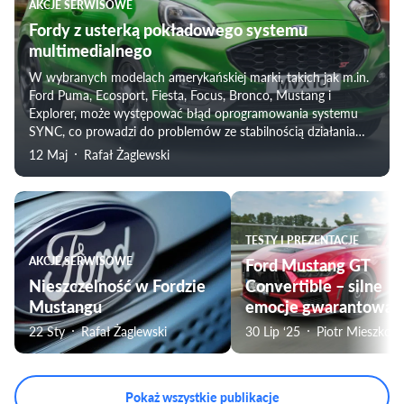
AKCJE SERWISOWE
Fordy z usterką pokładowego systemu
multimedialnego
W wybranych modelach amerykańskiej marki, takich jak m.in.
Ford Puma, Ecosport, Fiesta, Focus, Bronco, Mustang i
Explorer, może występować błąd oprogramowania systemu
SYNC, co prowadzi do problemów ze stabilnością działania
multimediów oraz zapisywaniem ustawień pomiędzy cyklami
12 Maj
Rafał Żaglewski
zapłonu.
TESTY I PREZENTACJE
AKCJE SERWISOWE
Ford Mustang GT
Nieszczelność w Fordzie
Convertible – silne
Mustangu
emocje gwarantowan
22 Sty
Rafał Żaglewski
30 Lip ‘25
Piotr Mieszkow
Pokaż wszystkie publikacje