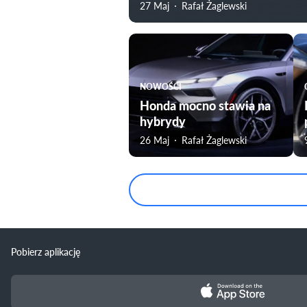
27 Maj
Rafał Żaglewski
NOWOŚCI
Honda mocno stawia na
hybrydy
26 Maj
Rafał Żaglewski
Pobierz aplikację