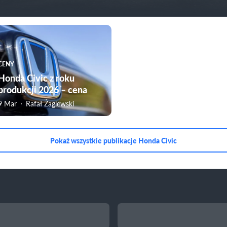
CENY
Honda Civic z roku
produkcji 2026 – cena
9 Mar
Rafał Żaglewski
Pokaż wszystkie publikacje Honda Civic