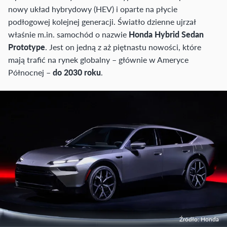
nowy układ hybrydowy (HEV) i oparte na płycie
podłogowej kolejnej generacji. Światło dzienne ujrzał
właśnie m.in. samochód o nazwie
Honda Hybrid Sedan
Prototype
. Jest on jedną z aż piętnastu nowości, które
mają trafić na rynek globalny – głównie w Ameryce
Północnej –
do 2030 roku
.
Źródło: Honda