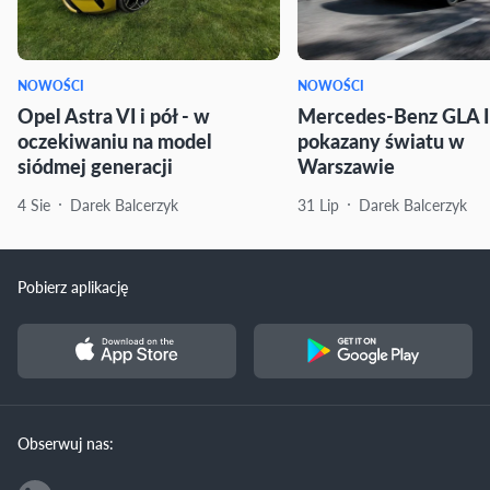
NOWOŚCI
NOWOŚCI
Opel Astra VI i pół - w
Mercedes-Benz GLA I
oczekiwaniu na model
pokazany światu w
siódmej generacji
Warszawie
4 Sie
Darek Balcerzyk
31 Lip
Darek Balcerzyk
Pobierz aplikację
Obserwuj nas: