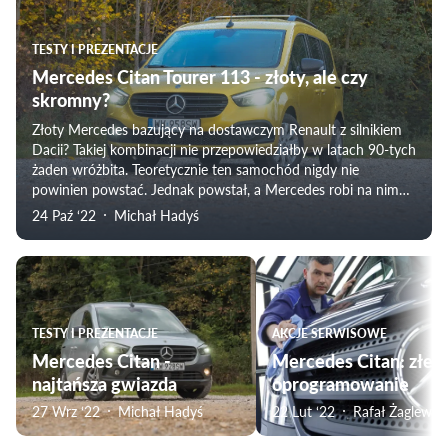
TESTY I PREZENTACJE
Mercedes Citan Tourer 113 - złoty, ale czy
skromny?
Złoty Mercedes bazujący na dostawczym Renault z silnikiem
Dacii? Takiej kombinacji nie przepowiedziałby w latach 90-tych
żaden wróżbita. Teoretycznie ten samochód nigdy nie
powinien powstać. Jednak powstał, a Mercedes robi na nim
niezły interes.
24 Paź ‘22
Michał Hadyś
TESTY I PREZENTACJE
AKCJE SERWISOWE
Mercedes Citan -
Mercedes Citan: złe
najtańsza gwiazda
oprogramowanie
27 Wrz ‘22
Michał Hadyś
22 Lut ‘22
Rafał Żaglewski