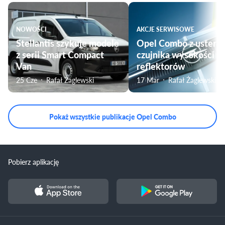
NOWOŚCI
AKCJE SERWISOWE
Stellantis szykuje modele
Opel Combo z usterk
z serii Smart Compact
czujnika wysokości
Van
reflektorów
25 Cze
Rafał Żaglewski
17 Mar
Rafał Żaglewski
Pokaż wszystkie publikacje Opel Combo
Pobierz aplikację