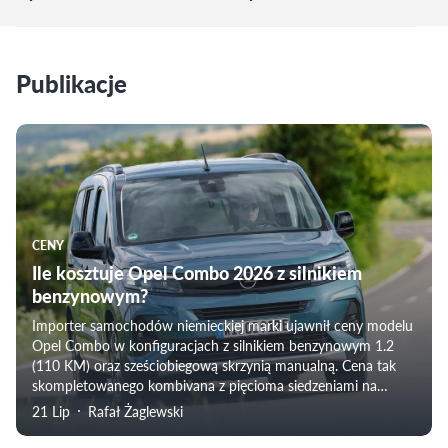
Publikacje
CENY
Ile kosztuje Opel Combo 2026 z silnikiem
benzynowym?
Importer samochodów niemieckiej marki ujawnił ceny modelu
Opel Combo w konfiguracjach z silnikiem benzynowym 1.2
(110 KM) oraz sześciobiegową skrzynią manualną. Cena tak
skompletowanego kombivana z pięcioma siedzeniami na
pokładzie zaczyna się już od 113 800 złotych po obniżce.
21 Lip
Rafał Żaglewski