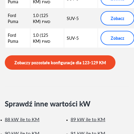
Puma
KM)
FWD
Ford
1.0 (125
SUV-5
Zobacz
Puma
KM)
FWD
Ford
1.0 (125
SUV-5
Zobacz
Puma
KM)
FWD
Zobaczy pozostałe konfiguracje dla
123-129
KM
Sprawdź inne wartości kW
88 kW ile to KM
89 kW ile to KM
90 kW ile to KM
91 kW ile to KM