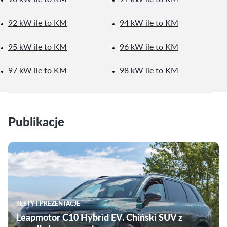
92 kW ile to KM
94 kW ile to KM
95 kW ile to KM
96 kW ile to KM
97 kW ile to KM
98 kW ile to KM
Publikacje
TESTY I PREZENTACJE
Leapmotor C10 Hybrid EV. Chiński SUV z