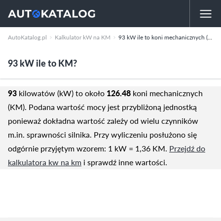
AutoKatalog.pl
Kalkulator kW na KM
93 kW ile to koni mechanicznych (KM)
93 kW ile to KM?
93
kilowatów (kW) to około
126.48
koni mechanicznych
(KM). Podana wartość mocy jest przybliżoną jednostką
ponieważ dokładna wartość zależy od wielu czynników
m.in. sprawności silnika. Przy wyliczeniu posłużono się
odgórnie przyjętym wzorem: 1 kW = 1,36 KM.
Przejdź do
kalkulatora kw na km
i sprawdź inne wartości.