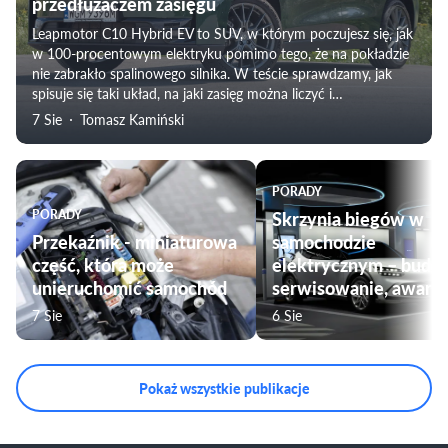
przedłużaczem zasięgu
Leapmotor C10 Hybrid EV to SUV, w którym poczujesz się, jak
w 100-procentowym elektryku pomimo tego, że na pokładzie
nie zabrakło spalinowego silnika. W teście sprawdzamy, jak
spisuje się taki układ, na jaki zasięg można liczyć i
weryfikujemy subiektywne odczucia towarzyszące
7 Sie
Tomasz Kamiński
podróżowaniu tym modelem. Nie zabraknie także oceny
komfortu jazdy, czy przygotowania pojazdu do użytku przez
rodziny.
PORADY
PORADY
Skrzynia biegów w
Przekaźnik - miniaturowa
samochodzie
część, która może
elektrycznym – budo
unieruchomić samochód
serwisowanie, awarie
7 Sie
6 Sie
Pokaż wszystkie publikacje