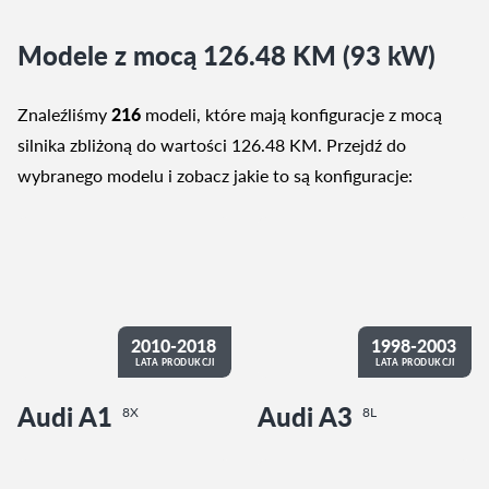
Modele z mocą 126.48 KM (93 kW)
Znaleźliśmy
216
modeli, które mają konfiguracje z mocą
silnika zbliżoną do wartości 126.48 KM. Przejdź do
wybranego modelu i zobacz jakie to są konfiguracje:
2010-2018
1998-2003
LATA PRODUKCJI
LATA PRODUKCJI
Audi A1
Audi A3
8X
8L