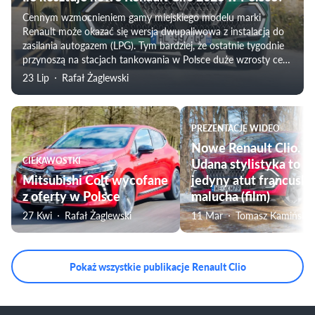
Cennym wzmocnieniem gamy miejskiego modelu marki
Renault może okazać się wersja dwupaliwowa z instalacją do
zasilania autogazem (LPG). Tym bardziej, że ostatnie tygodnie
przynoszą na stacjach tankowania w Polsce duże wzrosty cen
benzyny 95-oktanowej oraz diesla.
23 Lip
Rafał Żaglewski
PREZENTACJE WIDEO
Nowe Renault Clio.
CIEKAWOSTKI
Udana stylistyka to ni
Mitsubishi Colt wycofane
jedyny atut francuski
z oferty w Polsce
malucha (film)
27 Kwi
Rafał Żaglewski
11 Mar
Tomasz Kamiński
Pokaż wszystkie publikacje Renault Clio