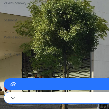
Zakres cenowy
92 300 - 130 050 zł
Segment
Grupa Terenowo Rekreacyjne, Klasa Małe
Wersje nadwoziowe
SUV
Silniki napędu
Benzyna
Podane wartości są orientacyjne, dokładne dane zależne będą od wyboru silnika i w