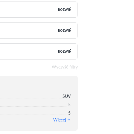
ROZWIŃ
ROZWIŃ
ROZWIŃ
Wyczyść filtry
SUV
5
5
Więcej