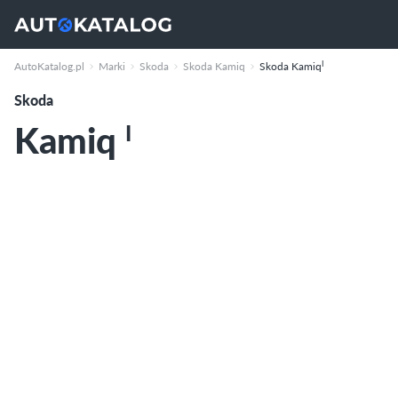
I
AutoKatalog.pl
Marki
Skoda
Skoda Kamiq
Skoda Kamiq
Skoda
Kamiq
I