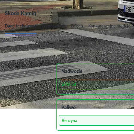
I
Skoda Kamiq
Dane techniczne
Wyposażenie
Zdjęcia
Konkurencyjne modele
Dane techniczne
Nadwozie
SUV-5d
Paliwo
Benzyna