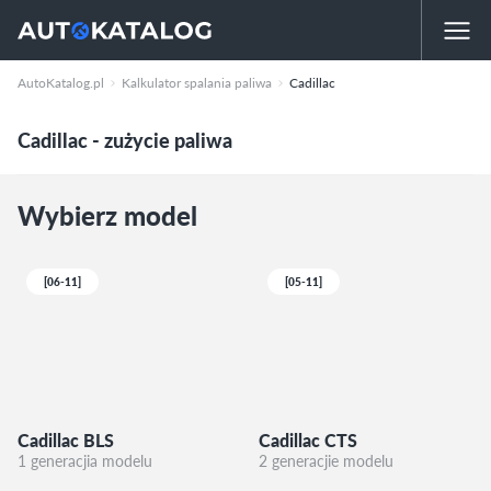
AutoKatalog.pl
Kalkulator spalania paliwa
Cadillac
Cadillac - zużycie paliwa
Wybierz model
[06-11]
[05-11]
Cadillac BLS
Cadillac CTS
1 generacjia modelu
2 generacjie modelu