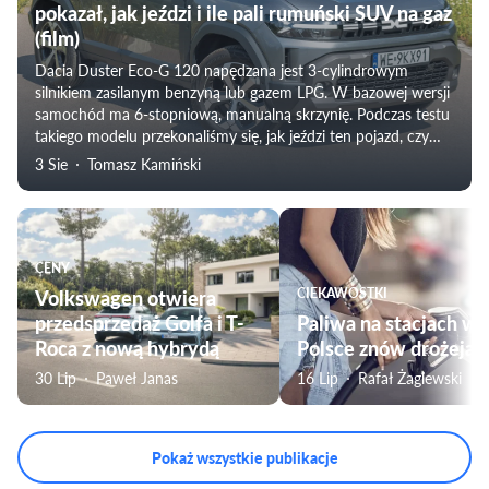
pokazał, jak jeździ i ile pali rumuński SUV na gaz
(film)
Dacia Duster Eco-G 120 napędzana jest 3-cylindrowym
silnikiem zasilanym benzyną lub gazem LPG. W bazowej wersji
samochód ma 6-stopniową, manualną skrzynię. Podczas testu
takiego modelu przekonaliśmy się, jak jeździ ten pojazd, czy
nadaje się do użytku rodzinnego i zweryfikowaliśmy
3 Sie
Tomasz Kamiński
rzeczywiste zużycie paliwa.
CENY
Volkswagen otwiera
CIEKAWOSTKI
przedsprzedaż Golfa i T-
Paliwa na stacjach w
Roca z nową hybrydą
Polsce znów drożeją
30 Lip
Paweł Janas
16 Lip
Rafał Żaglewski
Pokaż wszystkie publikacje