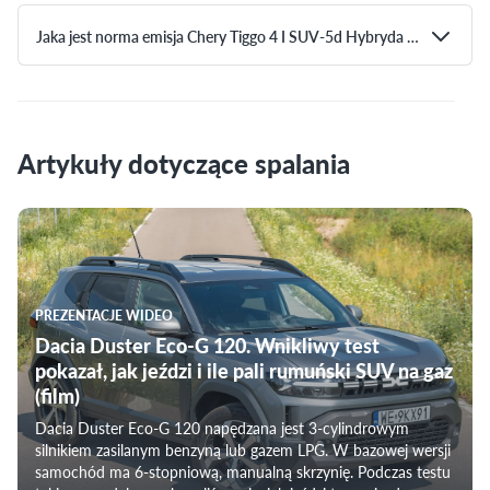
Jaka jest norma emisja Chery Tiggo 4 I SUV-5d Hybryda Benzyna 1.5 (163KM) Bezstopniowa DHT?
Na terenie Unii Europejskiej dla nowych samochodów
sprzedawanych na jej terenie obowiązują przepisy z
dopuszczalną normą emisji spalin. Model Chery Tiggo 4 I SUV-
5d Hybryda Benzyna 1.5 (163KM) Bezstopniowa DHT
Artykuły dotyczące spalania
posiada normę
EU6e-bis
.
PREZENTACJE WIDEO
Dacia Duster Eco-G 120. Wnikliwy test
pokazał, jak jeździ i ile pali rumuński SUV na gaz
(film)
Dacia Duster Eco-G 120 napędzana jest 3-cylindrowym
silnikiem zasilanym benzyną lub gazem LPG. W bazowej wersji
samochód ma 6-stopniową, manualną skrzynię. Podczas testu