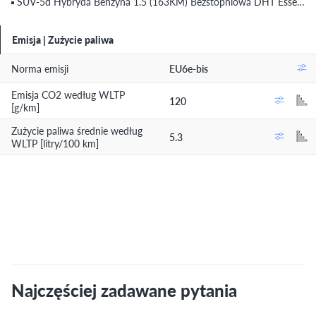
SUV-5d Hybryda Benzyna 1.5 (163KM) Bezstopniowa DHT Essential (2025)
Emisja | Zużycie paliwa
Norma emisji
EU6e-bis
Emisja CO2 według WLTP
120
[g/km]
Zużycie paliwa średnie według
5.3
WLTP [litry/100 km]
Najczęściej zadawane pytania