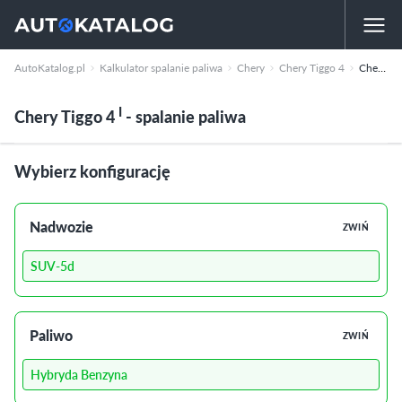
AutoKatalog.pl
Kalkulator spalanie paliwa
Chery
Chery Tiggo 4
Chery Tiggo 4
I
Chery Tiggo 4
- spalanie paliwa
Wybierz konfigurację
Nadwozie
ZWIŃ
SUV-5d
Paliwo
ZWIŃ
Hybryda Benzyna