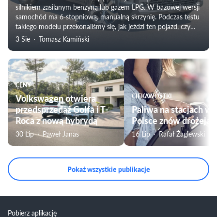
silnikiem zasilanym benzyną lub gazem LPG. W bazowej wersji
samochód ma 6-stopniową, manualną skrzynię. Podczas testu
takiego modelu przekonaliśmy się, jak jeździ ten pojazd, czy
nadaje się do użytku rodzinnego i zweryfikowaliśmy
3 Sie
Tomasz Kamiński
rzeczywiste zużycie paliwa.
CENY
Volkswagen otwiera
CIEKAWOSTKI
przedsprzedaż Golfa i T-
Paliwa na stacjach w
Roca z nową hybrydą
Polsce znów drożeją
30 Lip
Paweł Janas
16 Lip
Rafał Żaglewski
Pokaż wszystkie publikacje
Pobierz aplikację