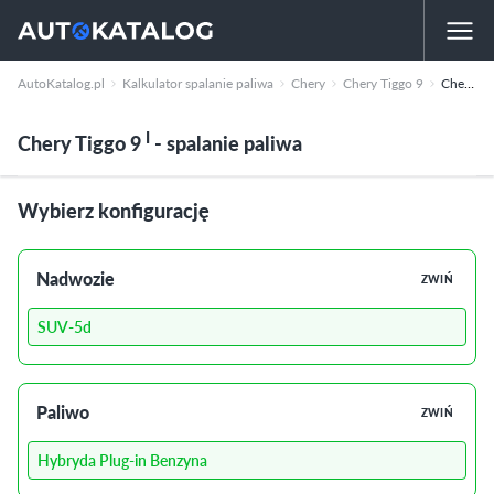
AutoKatalog.pl
Kalkulator spalanie paliwa
Chery
Chery Tiggo 9
Chery Tiggo 9
I
Chery Tiggo 9
- spalanie paliwa
Wybierz konfigurację
Nadwozie
ZWIŃ
SUV-5d
Paliwo
ZWIŃ
Hybryda Plug-in Benzyna