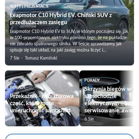
TESTY I PREZENTACJE
Leapmotor C10 Hybrid EV. Chiński SUV z
przedłużaczem zasięgu
Leapmotor C10 Hybrid EV to SUV, w którym poczujesz się, jak
w 100-procentowym elektryku pomimo tego, że na pokładzie
nie zabrakło spalinowego silnika. W teście sprawdzamy, jak
spisuje się taki układ, na jaki zasięg można liczyć i
weryfikujemy subiektywne odczucia towarzyszące
7 Sie
Tomasz Kamiński
podróżowaniu tym modelem. Nie zabraknie także oceny
komfortu jazdy, czy przygotowania pojazdu do użytku przez
rodziny.
PORADY
PORADY
Skrzynia biegów w
Przekaźnik - miniaturowa
samochodzie
część, która może
elektrycznym – budo
unieruchomić samochód
serwisowanie, awarie
7 Sie
6 Sie