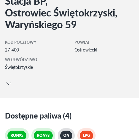
Stacja BP,
Ostrowiec Świętokrzyski,
Waryńskiego 59
KOD POCZTOWY
POWIAT
27-400
Ostrowiecki
WOJEWÓDZTWO
Świętokrzyskie
Dostępne paliwa (4)
RON95
RON98
ON
LPG