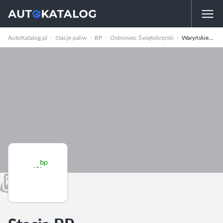
AutoKatalog.pl
Stacje paliw
BP
Ostrowiec Świętokrzyski
Waryńskiego 59