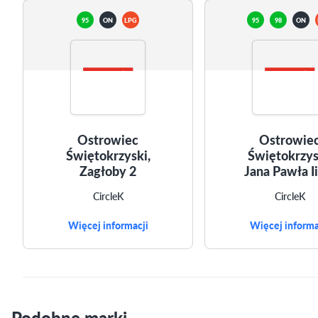
95
ON
LPG
95
98
ON
Ostrowiec
Ostrowie
Świętokrzyski,
Świętokrzys
Zagłoby 2
Jana Pawła Ii
CircleK
CircleK
Więcej informacji
Więcej informa
Podobne marki