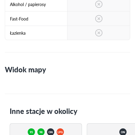
Alkohol / papierosy
Fast-Food
Łazienka
Widok mapy
Inne stacje w okolicy
95
98
ON
LPG
ON