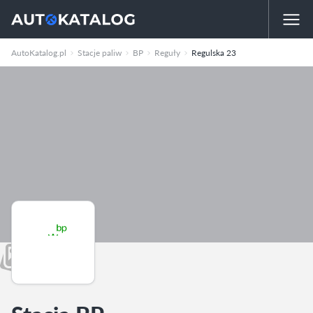
AutoKatalog.pl
Stacje paliw
BP
Reguły
Regulska 23