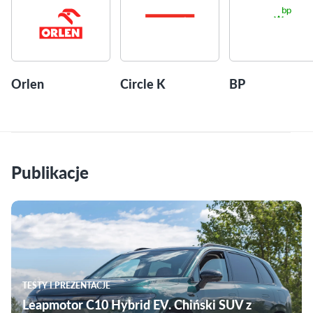
Orlen
Circle K
BP
Publikacje
TESTY I PREZENTACJE
Leapmotor C10 Hybrid EV. Chiński SUV z