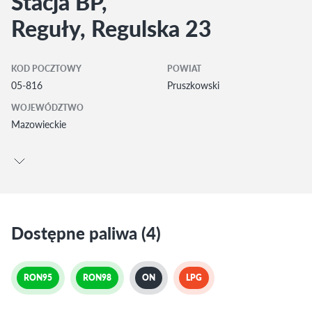
Stacja BP,
Reguły, Regulska 23
KOD POCZTOWY
POWIAT
05-816
Pruszkowski
WOJEWÓDZTWO
Mazowieckie
Dostępne paliwa (4)
RON95
RON98
ON
LPG