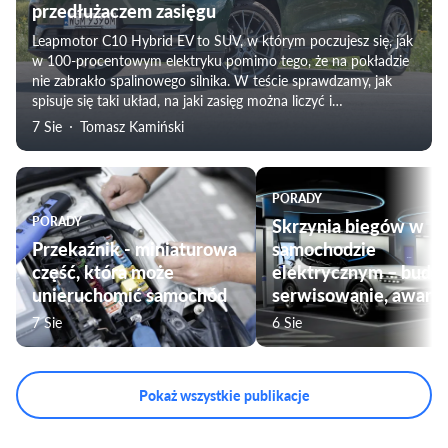
przedłużaczem zasięgu
Leapmotor C10 Hybrid EV to SUV, w którym poczujesz się, jak
w 100-procentowym elektryku pomimo tego, że na pokładzie
nie zabrakło spalinowego silnika. W teście sprawdzamy, jak
spisuje się taki układ, na jaki zasięg można liczyć i
weryfikujemy subiektywne odczucia towarzyszące
7 Sie
Tomasz Kamiński
podróżowaniu tym modelem. Nie zabraknie także oceny
komfortu jazdy, czy przygotowania pojazdu do użytku przez
rodziny.
PORADY
PORADY
Skrzynia biegów w
Przekaźnik - miniaturowa
samochodzie
część, która może
elektrycznym – budo
unieruchomić samochód
serwisowanie, awarie
7 Sie
6 Sie
Pokaż wszystkie publikacje