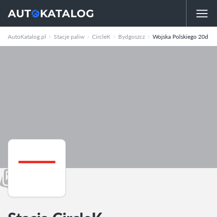
AutoKatalog.pl
Stacje paliw
CircleK
Bydgoszcz
Wojska Polskiego 20d