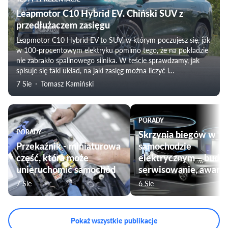
Leapmotor C10 Hybrid EV. Chiński SUV z
przedłużaczem zasięgu
Leapmotor C10 Hybrid EV to SUV, w którym poczujesz się, jak
w 100-procentowym elektryku pomimo tego, że na pokładzie
nie zabrakło spalinowego silnika. W teście sprawdzamy, jak
spisuje się taki układ, na jaki zasięg można liczyć i
weryfikujemy subiektywne odczucia towarzyszące
7 Sie
Tomasz Kamiński
podróżowaniu tym modelem. Nie zabraknie także oceny
komfortu jazdy, czy przygotowania pojazdu do użytku przez
rodziny.
PORADY
PORADY
Skrzynia biegów w
Przekaźnik - miniaturowa
samochodzie
część, która może
elektrycznym – budo
unieruchomić samochód
serwisowanie, awarie
7 Sie
6 Sie
Pokaż wszystkie publikacje