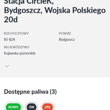
Stacja CircleK,
Bydgoszcz, Wojska Polskiego
20d
KOD POCZTOWY
POWIAT
85-824
Bydgoszcz
WOJEWÓDZTWO
Kujawsko-pomorskie
Dostępne paliwa (3)
RON95
ON
LPG