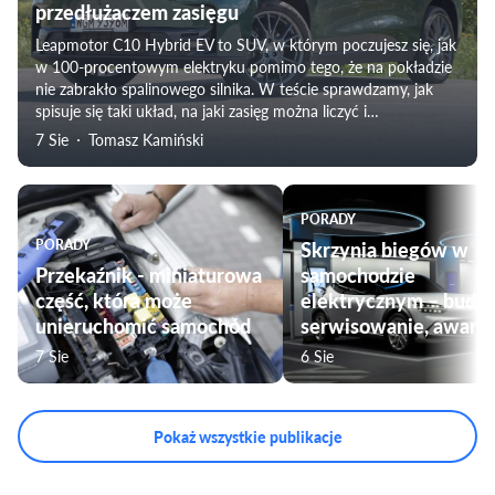
przedłużaczem zasięgu
Leapmotor C10 Hybrid EV to SUV, w którym poczujesz się, jak
w 100-procentowym elektryku pomimo tego, że na pokładzie
nie zabrakło spalinowego silnika. W teście sprawdzamy, jak
spisuje się taki układ, na jaki zasięg można liczyć i
weryfikujemy subiektywne odczucia towarzyszące
7 Sie
Tomasz Kamiński
podróżowaniu tym modelem. Nie zabraknie także oceny
komfortu jazdy, czy przygotowania pojazdu do użytku przez
rodziny.
PORADY
PORADY
Skrzynia biegów w
Przekaźnik - miniaturowa
samochodzie
część, która może
elektrycznym – budo
unieruchomić samochód
serwisowanie, awarie
7 Sie
6 Sie
Pokaż wszystkie publikacje