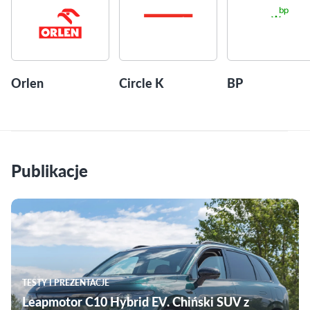
Orlen
Circle K
BP
Publikacje
TESTY I PREZENTACJE
Leapmotor C10 Hybrid EV. Chiński SUV z