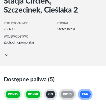
Stacja CircleK,
Szczecinek, Cieślaka 2
KOD POCZTOWY
POWIAT
78-400
Szczecinecki
WOJEWÓDZTWO
Zachodniopomorskie
Dostępne paliwa (5)
RON95
RON98
ON
BIOES
CNG