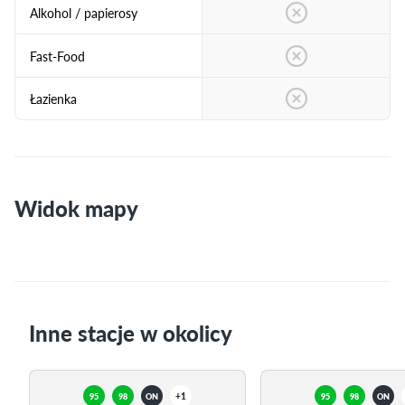
Alkohol / papierosy
Fast-Food
Łazienka
Widok mapy
Inne stacje w okolicy
+1
95
98
ON
95
98
ON