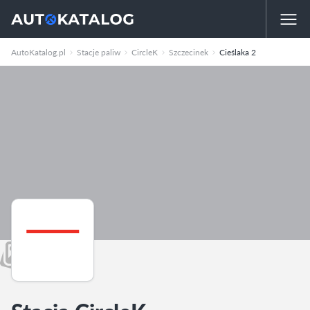
AutoKatalog.pl
Stacje paliw
CircleK
Szczecinek
Cieślaka 2